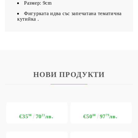
Размер: 9cm
Фигурката идва със запечатана тематична
кутийка .
НОВИ ПРОДУКТИ
€35
90
70
21
лв.
€50
00
97
79
лв.