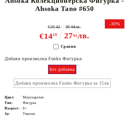
Ahsoka Колекционерска Фигурка -
Ahsoka Tano #650
-30%
€20.42
39.94лв.
27
лв.
€14
29
95
Сравни
Добави произволна Funko Фигурка:
Без добавка
Добави произволна Funko Фигурка за 15лв
Цвят:
Многоцветен
Тип:
Фигурка
Възраст:
6+
За:
Унисекс