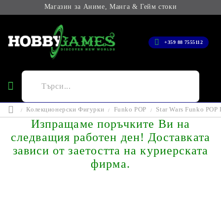
Магазин за Аниме, Манга & Гейм стоки
+359 88 7555112
Колекционерски Фигурки
Funko POP
Star Wars Funko POP
Изпращаме поръчките Ви на
следващия работен ден! Доставката
зависи от заетостта на куриерската
фирма.