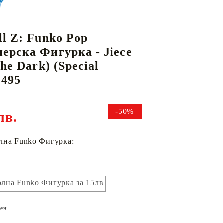
ll Z: Funko Pop
КАРТИ
РУГИ
GUNDAM CARD GAME
ерска Фигурка - Jiece
RIFTBOUND: LEAGUE OF LEGENDS
the Dark) (Special
TCG
1495
-50%
лв.
лна Funko Фигурка:
лна Funko Фигурка за 15лв
ен