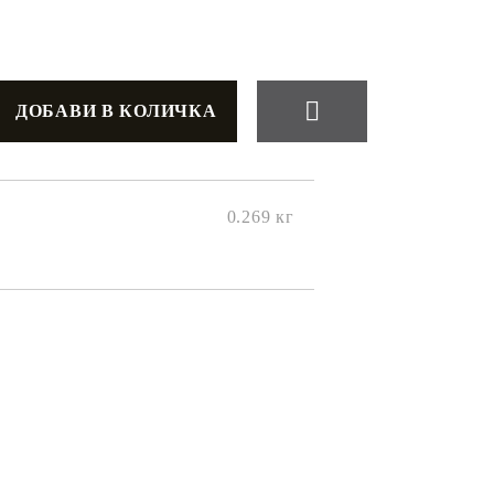
0.269
кг