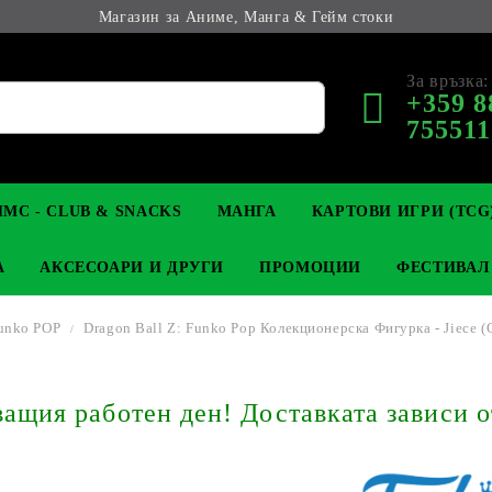
Магазин за Аниме, Манга & Гейм стоки
За връзка:
+359 8
755511
МС - CLUB & SNACKS
МАНГА
КАРТОВИ ИГРИ (TCG
А
АКСЕСОАРИ И ДРУГИ
ПРОМОЦИИ
ФЕСТИВАЛ
unko POP
Dragon Ball Z: Funko Pop Колекционерска Фигурка - Jiece (G
М КОЛЕКЦИОНЕРСКИ
OP
КЛЮЧОДЪРЖАТЕЛИ
MAGIC: THE GATHERING
YU-GI-OH! TCG
LIGHT NOVEL
АНИМЕ ФИГУРКИ
LORCANA 
З
щия работен ден! Доставката зависи о
И