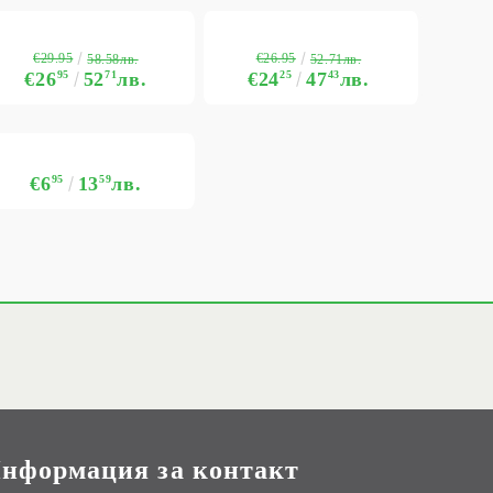
€29.95
€26.95
58.58лв.
52.71лв.
€26
95
52
71
лв.
€24
25
47
43
лв.
€6
95
13
59
лв.
нформация за контакт