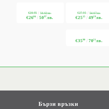
€28.95
€27.95
56.62лв.
54.67лв.
€26
06
50
97
лв.
€25
15
49
19
лв.
€35
90
70
21
лв.
Бързи връзки