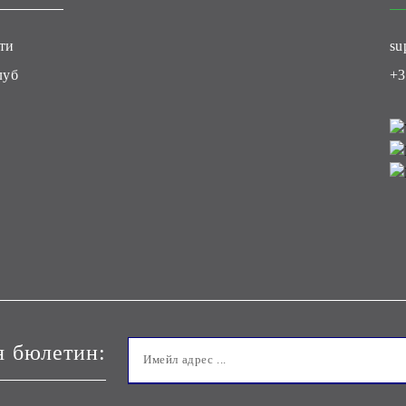
ти
su
луб
+3
я бюлетин: