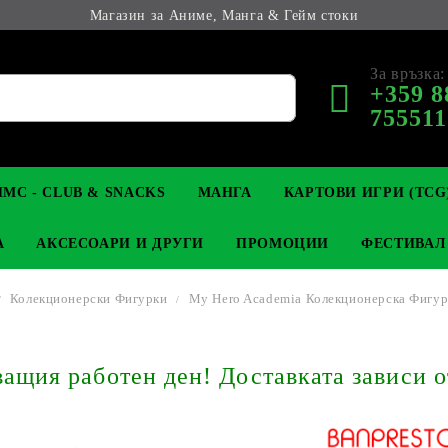
Магазин за Аниме, Манга & Гейм стоки
За връзка:
+359 8
755511
МС - CLUB & SNACKS
МАНГА
КАРТОВИ ИГРИ (TCG
А
АКСЕСОАРИ И ДРУГИ
ПРОМОЦИИ
ФЕСТИВАЛ
Колекционерски Фигурки
My Hero Academia Колекционерска Фигурк
М КОЛЕКЦИОНЕРСКИ
OP
КЛЮЧОДЪРЖАТЕЛИ
MAGIC: THE GATHERING
YU-GI-OH! TCG
LIGHT NOVEL
АНИМЕ ФИГУРКИ
LORCANA 
З
щия работен ден! Доставката зависи о
И