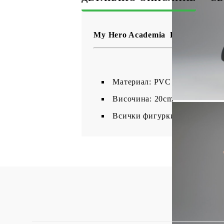
My Hero Academia Колекционерс
Материал: PVC
Височина: 20cm
Всички фигурки са запечатан