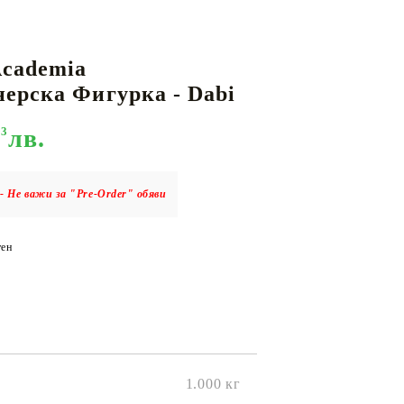
Academia
КАРТИ
РУГИ
GUNDAM CARD GAME
ерска Фигурка - Dabi
RIFTBOUND: LEAGUE OF LEGENDS
TCG
93
лв.
- Не важи за "Pre-Order" обяви
ен
1.000
кг