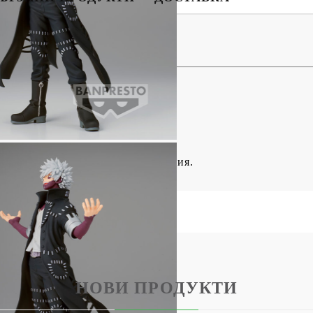
BG
EN
RO
ка Фигурка - Dabi
и и опаковани в илюстрована кутия.
НОВИ ПРОДУКТИ