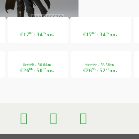
€17
87
34
95
лв.
€17
87
34
95
лв.
€28.96
€29.95
56.64лв.
58.58лв.
€26
06
50
97
лв.
€26
95
52
71
лв.