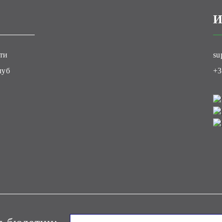
И
ти
su
луб
+3