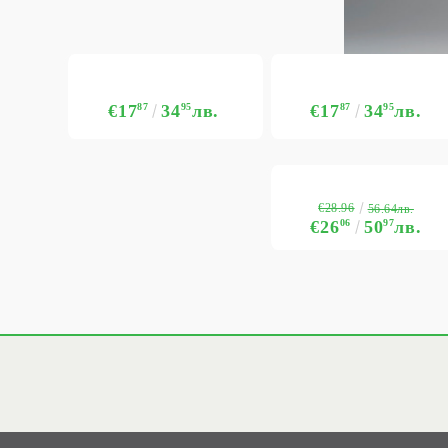
€17
87
34
95
лв.
€17
87
34
95
лв.
€28.96
56.64лв.
€26
06
50
97
лв.