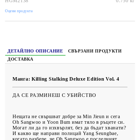
HGM2138
0.750
кг
Дата на издаване:
26/09/2023
Оцени продукта
Жанр:
Boys Love, Drama, Horror, Erotica
Език:
Английски
Възраст:
18+
ДЕТАЙЛНО ОПИСАНИЕ
СВЪРЗАНИ ПРОДУКТИ
ДОСТАВКА
Манга: Killing Stalking Deluxe Edition Vol. 4
ДА СЕ РАЗМИНЕШ С УБИЙСТВО
Нещата не свършват добре за Min Jieun и сега
Oh Sangwoo и Yoon Bum имат тяло в ръцете си.
Могат ли да го изхвърлят, без да бъдат хванати?
И какво ще направи полицай Yang Seungbae,
когато разбере, че Oh Sangwoo е последният