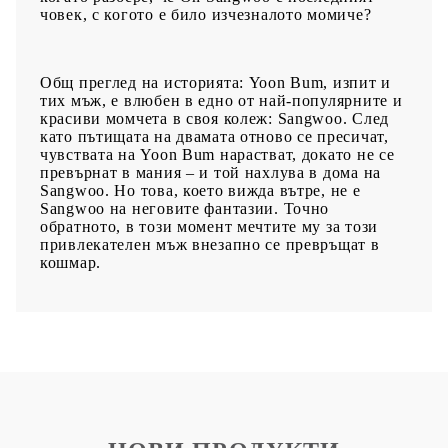
човек, с когото е било изчезналото момиче?
Общ преглед на историята: Yoon Bum, изпит и
тих мъж, е влюбен в едно от най-популярните и
красиви момчета в своя колеж: Sangwoo. След
като пътищата на двамата отново се пресичат,
чувствата на Yoon Bum нарастват, докато не се
превърнат в мания – и той нахлува в дома на
Sangwoo. Но това, което вижда вътре, не е
Sangwoo на неговите фантазии. Точно
обратното, в този момент мечтите му за този
привлекателен мъж внезапно се превръщат в
кошмар.