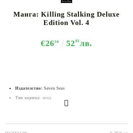
Манга: Killing Stalking Deluxe
Edition Vol. 4
€26
52
01
лв.
59
Издателство:
Seven Seas
Тип корица:
 мека
Страници:
392
Автор:
Koogi
Размер:
15x21 cm