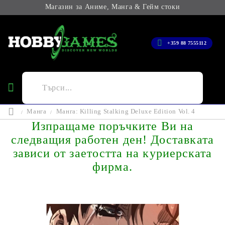
Магазин за Аниме, Манга & Гейм стоки
+359 88 7555112
Манга
Манга: Killing Stalking Deluxe Edition Vol. 4
Изпращаме поръчките Ви на
следващия работен ден! Доставката
зависи от заетостта на куриерската
фирма.