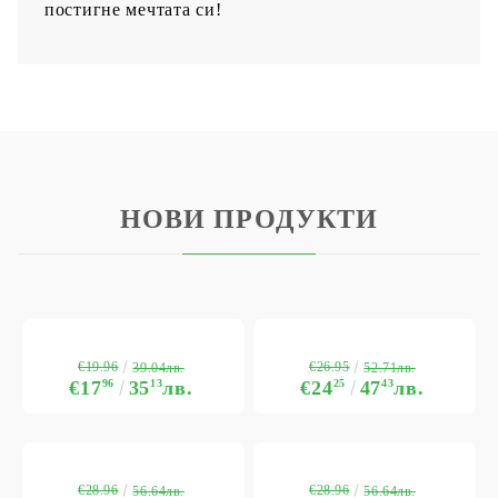
постигне мечтата си!
НОВИ ПРОДУКТИ
€19.96
€26.95
39.04лв.
52.71лв.
€17
96
35
13
лв.
€24
25
47
43
лв.
€28.96
€28.96
56.64лв.
56.64лв.