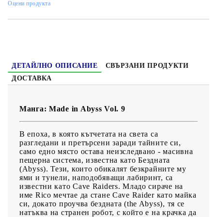
Оцени продукта
Жанр:
Adventure, Drama, Fantasy, Sci-Fi
Език:
Английски
Възраст:
16+
ДЕТАЙЛНО ОПИСАНИЕ
СВЪРЗАНИ ПРОДУКТИ
ДОСТАВКА
Манга: Made in Abyss Vol. 9
В епоха, в която кътчетата на света са
разгледани и претърсени заради тайните си,
само едно място остава неизследвано - масивна
пещерна система, известна като Бездната
(Abyss). Тези, които обикалят безкрайните му
ями и тунели, наподобяващи лабиринт, са
известни като Cave Raiders. Младо сираче на
име Rico мечтае да стане Cave Raider като майка
си, докато проучва бездната (the Abyss), тя се
натъква на странен робот, с който е на крачка да