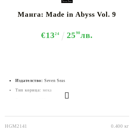
Манга: Made in Abyss Vol. 9
€13
25
90
лв.
24
Издателство:
Seven Seas
Тип корица:
 мека
Страници:
 180
Автор:
Akihito Tukushi
Размер:
14.9x21.1
HGM2141
0.400
кг
Дата на издаване:
03/05/2021