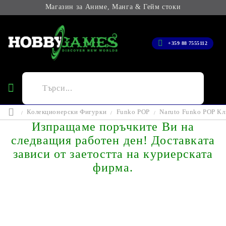
Магазин за Аниме, Манга & Гейм стоки
+359 88 7555112
Колекционерски Фигурки
Funko POP
Naruto Funko POP Кл
Изпращаме поръчките Ви на
следващия работен ден! Доставката
зависи от заетостта на куриерската
фирма.