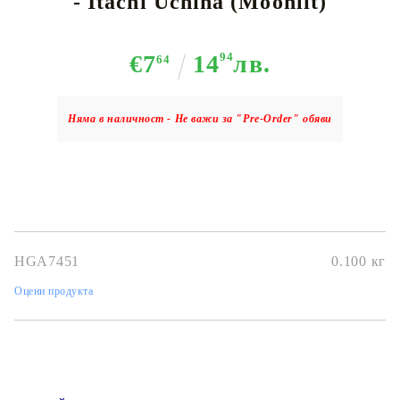
- Itachi Uchiha (Moonlit)
€7
14
94
лв.
64
Няма в наличност - Не важи за "Pre-Order" обяви
HGA7451
0.100
кг
Оцени продукта