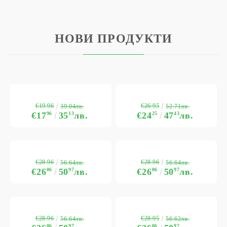
НОВИ ПРОДУКТИ
€19.96
€26.95
39.04лв.
52.71лв.
€17
96
35
13
лв.
€24
25
47
43
лв.
€28.96
€28.96
56.64лв.
56.64лв.
€26
06
50
97
лв.
€26
06
50
97
лв.
€28.96
€28.95
56.64лв.
56.62лв.
06
97
06
97