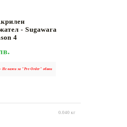
Акрилен
КАРТИ
РУГИ
GUNDAM CARD GAME
ател - Sugawara
RIFTBOUND: LEAGUE OF LEGENDS
son 4
TCG
лв.
- Не важи за "Pre-Order" обяви
0.040
кг