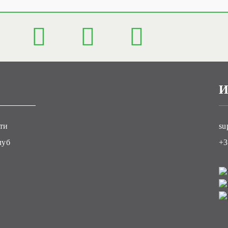
И
ти
su
луб
+3