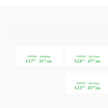
€19.96
€26.95
39.04лв.
52.71лв.
€17
96
35
13
лв.
€24
25
47
43
лв.
€25.95
50.75лв.
€23
36
45
69
лв.