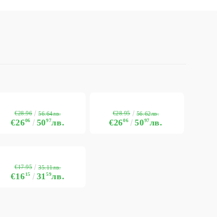
€28.96
€28.95
56.64лв.
56.62лв.
€26
06
50
97
лв.
€26
06
50
97
лв.
€17.95
35.11лв.
€16
15
31
59
лв.