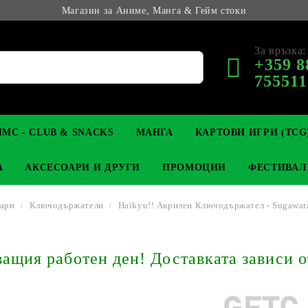
Магазин за Аниме, Манга & Гейм стоки
За връзка:
+359 8
755511
МС - CLUB & SNACKS
МАНГА
КАРТОВИ ИГРИ (TCG
А
АКСЕСОАРИ И ДРУГИ
ПРОМОЦИИ
ФЕСТИВАЛ
ари
Ключодържатели
Haikyu!! Акрилен Ключодържател - Sugawara
М КОЛЕКЦИОНЕРСКИ
OP
КЛЮЧОДЪРЖАТЕЛИ
MAGIC: THE GATHERING
YU-GI-OH! TCG
LIGHT NOVEL
АНИМЕ ФИГУРКИ
LORCANA 
З
щия работен ден! Доставката зависи о
И