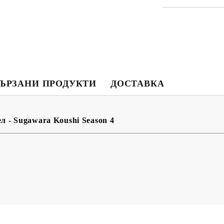
Моят профил
Вход
Регистрация
ЪРЗАНИ ПРОДУКТИ
ДОСТАВКА
USD
EUR
BGN
RON
 - Sugawara Koushi Season 4
BG
EN
RO