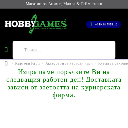
Магазин за Аниме, Манга & Гейм стоки
+359 88 7555112
Картови Игри
Аксесоари за картови игри
Кутии за съхран
Изпращаме поръчките Ви на
следващия работен ден! Доставката
зависи от заетостта на куриерската
фирма.