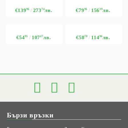
€139
96
273
74
лв.
€79
96
156
39
лв.
€54
95
107
47
лв.
€58
78
114
96
лв.
Бързи връзки