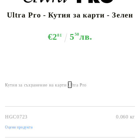
Ultra Pro - Кутия за карти - Зелен
€2
5
50
лв.
81
Кутия за съхранение на карти Ultra Pro
HGC0723
0.060
кг
Оцени продукта