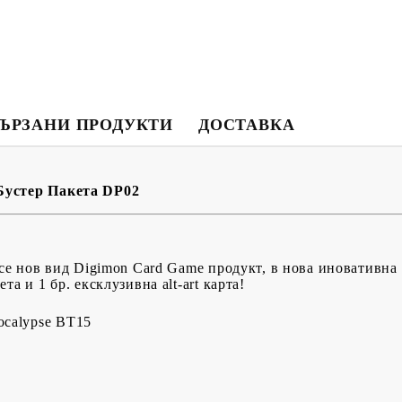
ЪРЗАНИ ПРОДУКТИ
ДОСТАВКА
Моят профил
Вход
Регистрация
Бустер Пакета DP02
USD
EUR
BGN
RON
есе нов вид Digimon Card Game продукт, в нова иновативна 
а и 1 бр. ексклузивна alt-art карта!
BG
EN
RO
ocalypse BT15