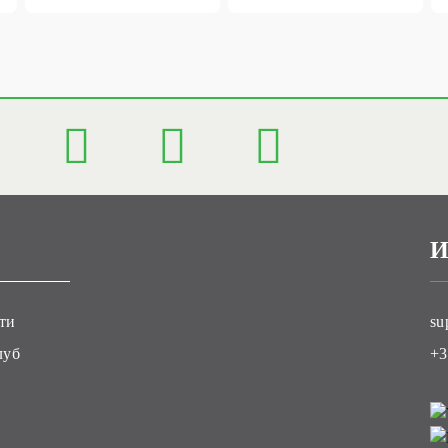
И
ти
su
луб
+3