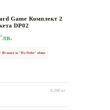
ard Game Комплект 2
КАРТИ
РУГИ
GUNDAM CARD GAME
кета DP02
RIFTBOUND: LEAGUE OF LEGENDS
TCG
94
лв.
- Не важи за "Pre-Order" обяви
0.200
кг