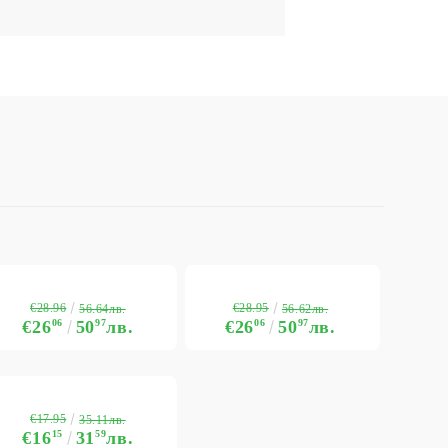
€28.96
€28.95
56.64лв.
56.62лв.
€26
06
50
97
лв.
€26
06
50
97
лв.
€17.95
35.11лв.
€16
15
31
59
лв.