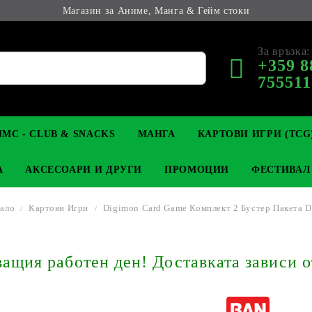
Магазин за Аниме, Манга & Гейм стоки
За връзка:
+359 8
755511
МС - CLUB & SNACKS
МАНГА
КАРТОВИ ИГРИ (TCG
А
АКСЕСОАРИ И ДРУГИ
ПРОМОЦИИ
ФЕСТИВАЛ
ало
Картови Игри
Digimon Card Game Комплект 2 Бустер Пакета 
М КОЛЕКЦИОНЕРСКИ
OP
КЛЮЧОДЪРЖАТЕЛИ
MAGIC: THE GATHERING
YU-GI-OH! TCG
LIGHT NOVEL
АНИМЕ ФИГУРКИ
LORCANA 
З
щия работен ден! Доставката зависи о
И