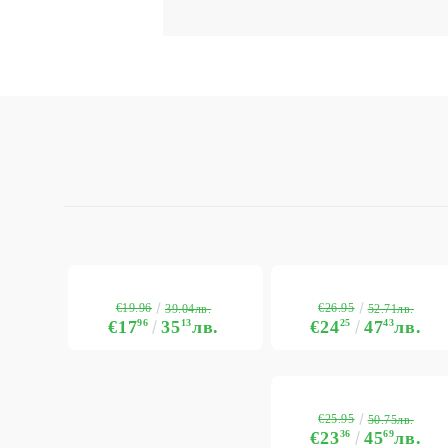
€19.96
€26.95
39.04лв.
52.71лв.
€17
96
35
13
лв.
€24
25
47
43
лв.
€25.95
50.75лв.
€23
36
45
69
лв.