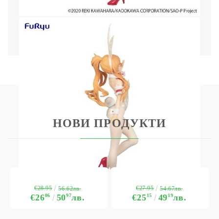
Височина: 30см
Всички фигурки са запечатани и
опаковани в илюстрована кутия.
НОВИ ПРОДУКТИ
€28.95
€27.95
56.62лв.
54.67лв.
€26
06
50
97
лв.
€25
15
49
19
лв.