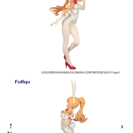
Tweet
Share
Sword Art Online BiCute Bunnies