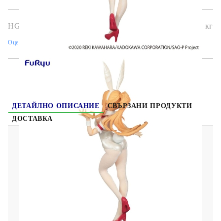
HGA7620
0.544
кг
Оцени продукта
ДЕТАЙЛНО ОПИСАНИЕ
СВЪРЗАНИ ПРОДУКТИ
ДОСТАВКА
Sword Art Online BiCute Bunnies
Колекционерска Фигурка - Asuna White Pearl
Color Ver.
Материал: PVC/ABS