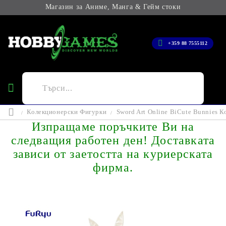
Магазин за Аниме, Манга & Гейм стоки
+359 88 7555112
Колекционерски Фигурки
Sword Art Online BiCute Bunnies К
Изпращаме поръчките Ви на
следващия работен ден! Доставката
зависи от заетостта на куриерската
фирма.