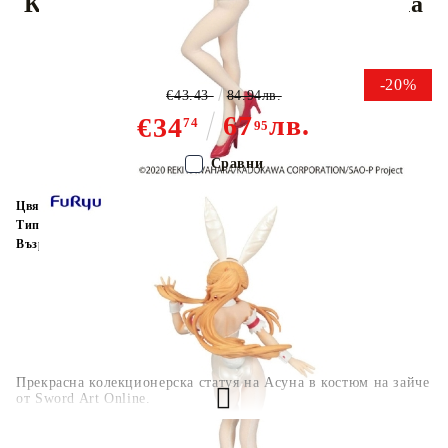
Колекционерска Фигурка - Asuna
White Pearl Color Ver.
-20%
€43.43
84.94лв.
67
лв.
€34
74
95
Сравни
Цвят:
Многоцветен
Тип:
Фигурка
Възраст:
16+
Прекрасна колекционерска статуя на Асуна в костюм на зайче
от Sword Art Online.