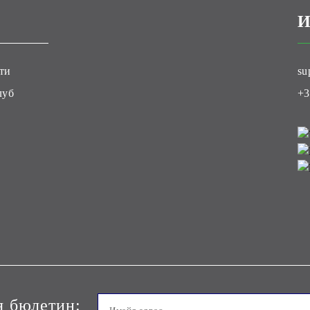
И
ти
su
луб
+3
я бюлетин: