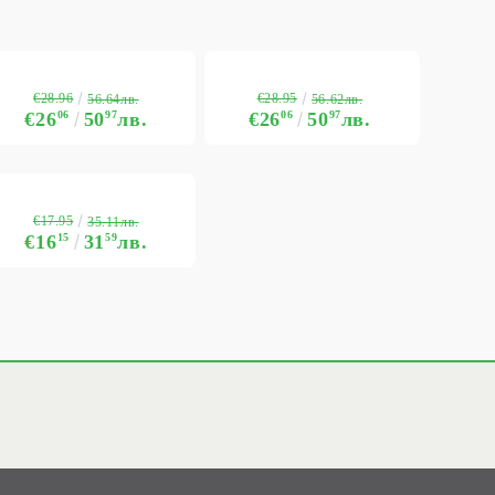
€28.96
€28.95
56.64лв.
56.62лв.
€26
06
50
97
лв.
€26
06
50
97
лв.
€17.95
35.11лв.
€16
15
31
59
лв.