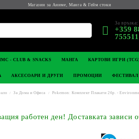
Магазин за Аниме, Манга & Гейм стоки
За връзка:
+359 8
755511
МС - CLUB & SNACKS
МАНГА
КАРТОВИ ИГРИ (TCG
А
АКСЕСОАРИ И ДРУГИ
ПРОМОЦИИ
ФЕСТИВАЛ
чало
За Дома и Офиса
Pokemon: Комплект Плакати 2бр. - Environm
М КОЛЕКЦИОНЕРСКИ
OP
КЛЮЧОДЪРЖАТЕЛИ
MAGIC: THE GATHERING
YU-GI-OH! TCG
LIGHT NOVEL
АНИМЕ ФИГУРКИ
LORCANA 
З
щия работен ден! Доставката зависи о
И