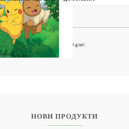
BG
EN
RO
 - Environments
 ви покемони!
ка от стандартната дебелина: 170 g/m².
НОВИ ПРОДУКТИ