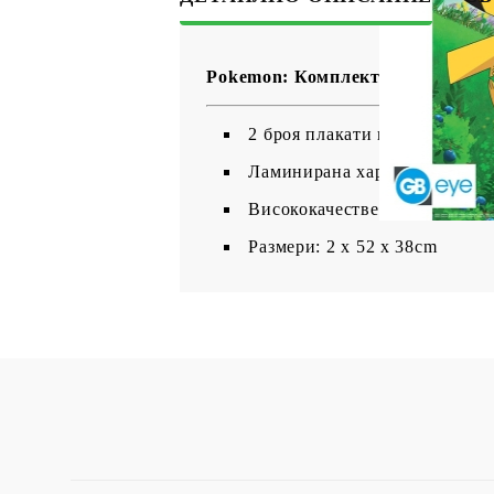
Pokemon: Комплект Плакати 2бр.
2 броя плакати на любимите
Ламинирана хартия, с по-висо
Висококачествен печат.
Размери: 2 x 52 x 38cm