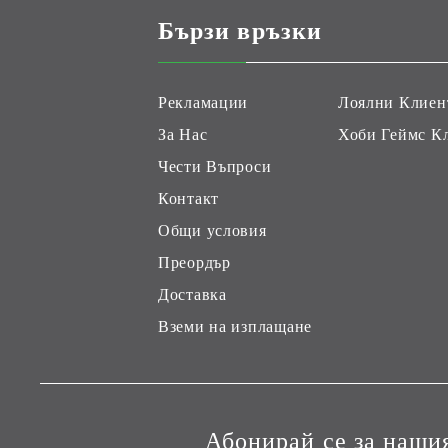
Бързи връзки
Рекламации
Лоялни Клиен
За Нас
Хоби Геймс К
Чести Въпроси
Контакт
Общи условия
Преордър
Доставка
Вземи на изплащане
Абонирай се за наши