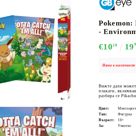
Pokemon: 
К-ПОП
АКСЕСОАРИ ЗА КАРТОВИ
НАСИПНИ 
Д
- Environ
CE CARD GAME
ИГРИ
LORCANA
€10
19
20
Няма в наличност 
Кутии за съхранение
Вижте дали можете
Протектори за карти
плакати, включва
Подложки/Матове
разбира се Pikach
Класьори за карти
Цвят:
Многоцвет
Тип:
Фигурка
Възраст:
16+
За:
Унисекс