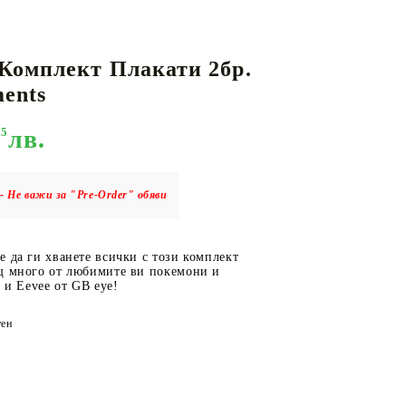
Комплект Плакати 2бр.
КАРТИ
РУГИ
GUNDAM CARD GAME
ments
RIFTBOUND: LEAGUE OF LEGENDS
TCG
95
лв.
- Не важи за "Pre-Order" обяви
 да ги хванете всички с този комплект
щ много от любимите ви покемони и
u и Eevee от GB eye!
ен