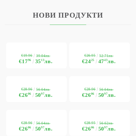
НОВИ ПРОДУКТИ
€19.96
€26.95
39.04лв.
52.71лв.
€17
96
35
13
лв.
€24
25
47
43
лв.
€28.96
€28.96
56.64лв.
56.64лв.
€26
06
50
97
лв.
€26
06
50
97
лв.
€28.96
€28.95
56.64лв.
56.62лв.
€26
06
50
97
лв.
€26
06
50
97
лв.