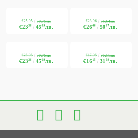
€25.95
€28.96
50.75лв.
56.64лв.
€23
36
45
69
лв.
€26
06
50
97
лв.
€25.95
€17.95
50.75лв.
35.11лв.
€23
36
45
69
лв.
€16
15
31
59
лв.