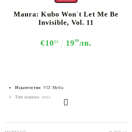
Манга: Kubo Won`t Let Me Be
Invisible, Vol. 11
€10
19
99
лв.
22
Издателство
: VIZ Media
Тип корица
: мека
Страници
: 184
Автор
: Nene Yukimori
Размер
: 12.7x19.1