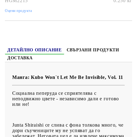
HGM2215
0.250
кг
Дата на издаване
: 02/01/2024
Оцени продукта
Жанр
: Comedy
Език:
Английски
Възраст:
16+
ДЕТАЙЛНО ОПИСАНИЕ
СВЪРЗАНИ ПРОДУКТИ
ДОСТАВКА
Манга: Kubo Won`t Let Me Be Invisible, Vol. 11
Социална пеперуда се сприятелява с
неподвижно цвете - независимо дали е готово
или не!
Junta Shiraishi се слива с фона толкова много, че
дори съучениците му не успяват да го
забележат. Неговата цел е да извлече максимума