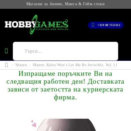
Магазин за Аниме, Манга & Гейм стоки
+359 88 7555112
Манга
Манга: Kubo Won`t Let Me Be Invisible, Vol. 11
Изпращаме поръчките Ви на
следващия работен ден! Доставката
зависи от заетостта на куриерската
фирма.