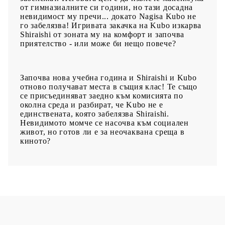
от гимназиалните си години, но тази досадна
невидимост му пречи... докато Nagisa Kubo не
го забелязва! Игривата закачка на Kubo изкарва
Shiraishi от зоната му на комфорт и започва
приятелство - или може би нещо повече?
Започва нова учебна година и Shiraishi и Kubo
отново получават места в същия клас! Те също
се присъединяват заедно към комисията по
околна среда и разбират, че Kubo не е
единствената, която забелязва Shiraishi.
Невидимото момче се насочва към социален
живот, но готов ли е за неочаквана среща в
киното?