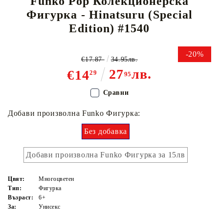
Funko Pop Колекционерска
Фигурка - Hinatsuru (Special
Edition) #1540
-20%
€17.87
34.95лв.
27
лв.
€14
29
95
Сравни
Добави произволна Funko Фигурка:
Без добавка
Добави произволна Funko Фигурка за 15лв
Цвят:
Многоцветен
Тип:
Фигурка
Възраст:
6+
За:
Унисекс