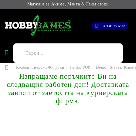
Магазин за Аниме, Манга & Гейм стоки
+359 88 7555112
Колекционерски Фигурки
Funko POP
Demon Slayer: Kimets
Изпращаме поръчките Ви на
следващия работен ден! Доставката
зависи от заетостта на куриерската
фирма.