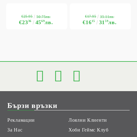
€25.95
€17.95
50.75лв.
35.11лв.
€23
36
45
69
лв.
€16
15
31
59
лв.
Бързи връзки
Рекламации
Лоялни Клиенти
За Нас
Хоби Геймс Клуб