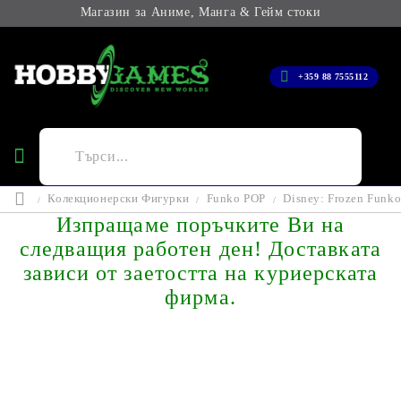
Магазин за Аниме, Манга & Гейм стоки
+359 88 7555112
Колекционерски Фигурки
Funko POP
Disney: Frozen Funk
Изпращаме поръчките Ви на
следващия работен ден! Доставката
зависи от заетостта на куриерската
фирма.