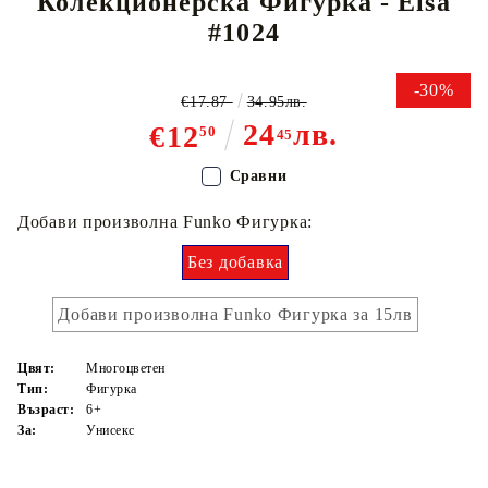
Колекционерска Фигурка - Elsa
#1024
-30%
€17.87
34.95лв.
24
лв.
€12
50
45
Сравни
Добави произволна Funko Фигурка:
Без добавка
Добави произволна Funko Фигурка за 15лв
Цвят:
Многоцветен
Тип:
Фигурка
Възраст:
6+
За:
Унисекс