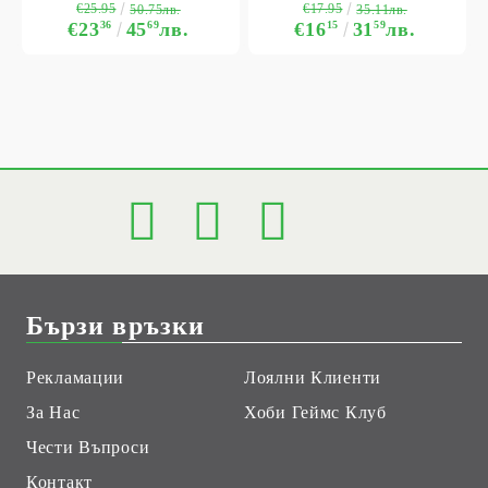
€25.95
€17.95
50.75лв.
35.11лв.
€23
36
45
69
лв.
€16
15
31
59
лв.
Бързи връзки
Рекламации
Лоялни Клиенти
За Нас
Хоби Геймс Клуб
Чести Въпроси
Контакт