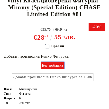
Vinyl Колекционерска Фигурка -
Mimmy (Special Edition) CHASE
Limited Edition #81
-20%
€35.76
69.94лв.
55
лв.
€28
61
96
Сравни
Добави произволна Funko Фигурка:
Без добавка
Добави произволна Funko Фигурка за 15лв
Цвят:
Многоцветен
Тип:
Фигурка
Възраст:
6+
За:
Унисекс