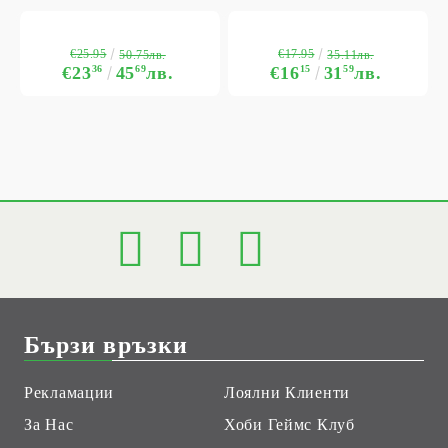
€25.95
€17.95
50.75лв.
35.11лв.
€23
36
45
69
лв.
€16
15
31
59
лв.
Бързи връзки
Рекламации
Лоялни Клиенти
За Нас
Хоби Геймс Клуб