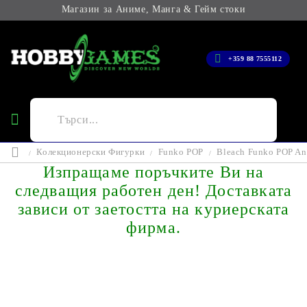
Магазин за Аниме, Манга & Гейм стоки
+359 88 7555112
Колекционерски Фигурки
Funko POP
Bleach Funko POP Ann
Изпращаме поръчките Ви на
следващия работен ден! Доставката
зависи от заетостта на куриерската
фирма.