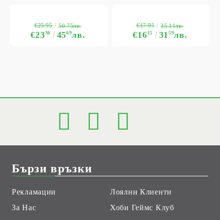
€25.95
€17.95
50.75лв.
35.11лв.
€23
36
45
69
лв.
€16
15
31
59
лв.
Бързи връзки
Рекламации
Лоялни Клиенти
За Нас
Хоби Геймс Клуб