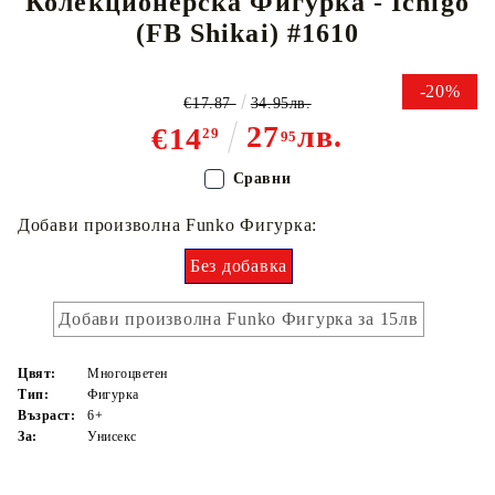
Колекционерска Фигурка - Ichigo
(FB Shikai) #1610
-20%
€17.87
34.95лв.
27
лв.
€14
29
95
Сравни
Добави произволна Funko Фигурка:
Без добавка
Добави произволна Funko Фигурка за 15лв
Цвят:
Многоцветен
Тип:
Фигурка
Възраст:
6+
За:
Унисекс