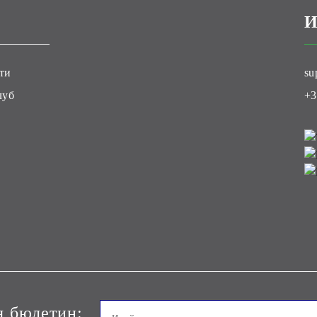
И
ти
su
луб
+3
я бюлетин: