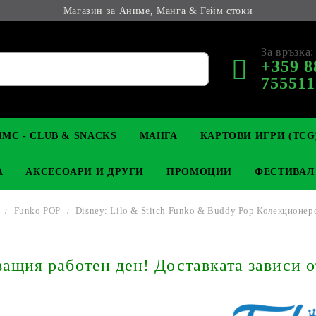
Магазин за Аниме, Манга & Гейм стоки
За връзка:
+359 8
755511
МС - CLUB & SNACKS
МАНГА
КАРТОВИ ИГРИ (TCG
А
АКСЕСОАРИ И ДРУГИ
ПРОМОЦИИ
ФЕСТИВАЛ
Funko POP
Disney: Lilo & Stitch Funko & Buddy Pop Колекционер
М КОЛЕКЦИОНЕРСКИ
OP
КЛЮЧОДЪРЖАТЕЛИ
MAGIC: THE GATHERING
YU-GI-OH! TCG
LIGHT NOVEL
АНИМЕ ФИГУРКИ
LORCANA 
З
щия работен ден! Доставката зависи о
И