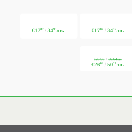
€17
87
34
95
лв.
€17
87
34
95
лв.
€28.96
56.64лв.
€26
06
50
97
лв.