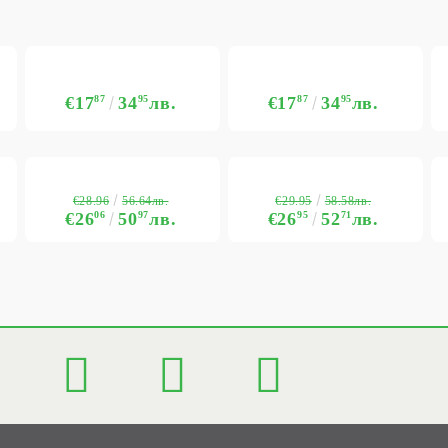
€17
87
34
95
лв.
€17
87
34
95
лв.
€28.96
€29.95
56.64лв.
58.58лв.
€26
06
50
97
лв.
€26
95
52
71
лв.