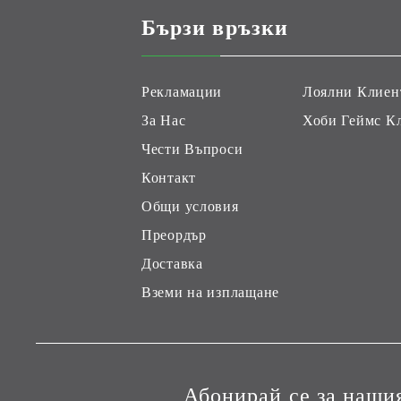
Бързи връзки
Рекламации
Лоялни Клиен
За Нас
Хоби Геймс К
Чести Въпроси
Контакт
Общи условия
Преордър
Доставка
Вземи на изплащане
Абонирай се за наши