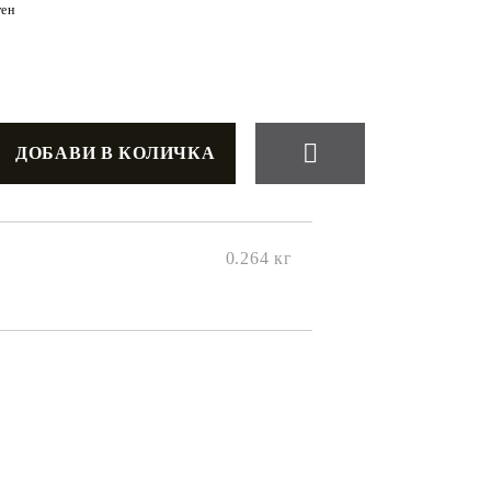
ен
0.264
кг