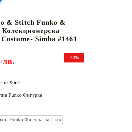
lo & Stitch Funko &
КАРТИ
РУГИ
GUNDAM CARD GAME
 Колекционерска
RIFTBOUND: LEAGUE OF LEGENDS
 Costume- Simba #1461
TCG
-30%
лв.
45
 на Stitch.
лна Funko Фигурка:
лна Funko Фигурка за 15лв