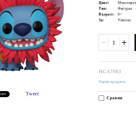
Цвят:
Многоцвет
Тип:
Фигурка
Възраст:
6+
За:
Унисекс
HGA7983
Оцени продукта
Моят профил
Tweet
Вход
Регистрация
hare
Сравни
USD
EUR
BGN
RON