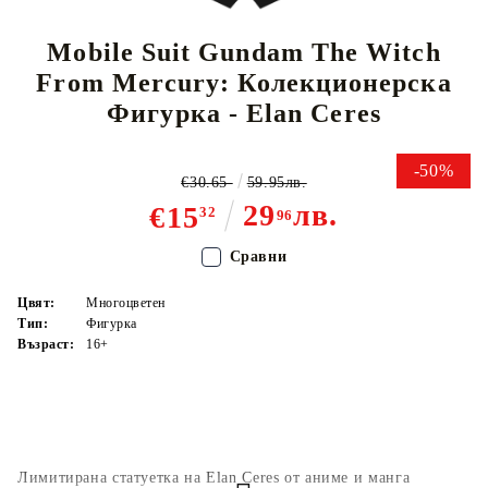
Mobile Suit Gundam The Witch
From Mercury: Колекционерска
Фигурка - Elan Ceres
-50%
€30.65
59.95лв.
29
лв.
€15
32
96
Сравни
Цвят:
Многоцветен
Тип:
Фигурка
Възраст:
16+
Лимитирана статуетка на Elan Ceres от аниме и манга