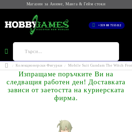
Магазин за Аниме, Манга & Гейм стоки
+359 88 7555112
Колекционерски Фигурки
Mobile Suit Gundam The Witch Fro
Изпращаме поръчките Ви на
следващия работен ден! Доставката
зависи от заетостта на куриерската
фирма.