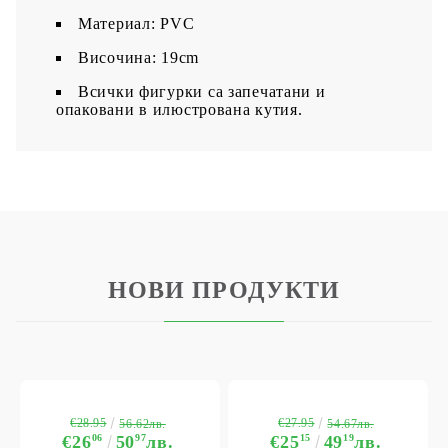
Материал: PVC
Височина: 19cm
Всички фигурки са запечатани и
опаковани в илюстрована кутия.
НОВИ ПРОДУКТИ
€28.95
€27.95
56.62лв.
54.67лв.
€26
06
50
97
лв.
€25
15
49
19
лв.