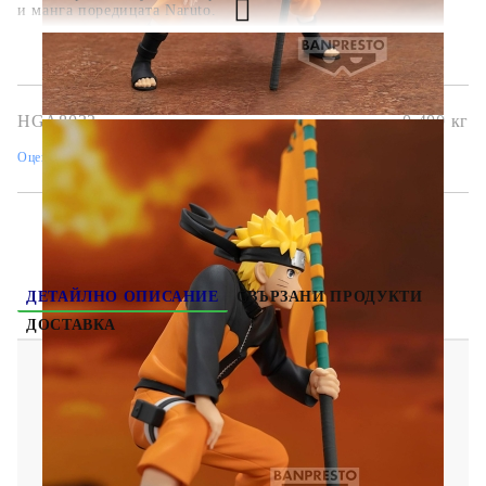
и манга поредицата Naruto.
HGA8033
0.400
кг
Оцени продукта
ДЕТАЙЛНО ОПИСАНИЕ
СВЪРЗАНИ ПРОДУКТИ
ДОСТАВКА
Naruto Shippuden: Колекционерска Фигурка -
Uzumaki Naruto