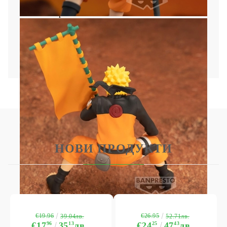
Материал: PVC
Височина: 11cm
Всички фигурки са запечатани и
опаковани в илюстрована кутия.
НОВИ ПРОДУКТИ
€19.96
€26.95
39.04лв.
52.71лв.
€17
96
35
13
лв.
€24
25
47
43
лв.