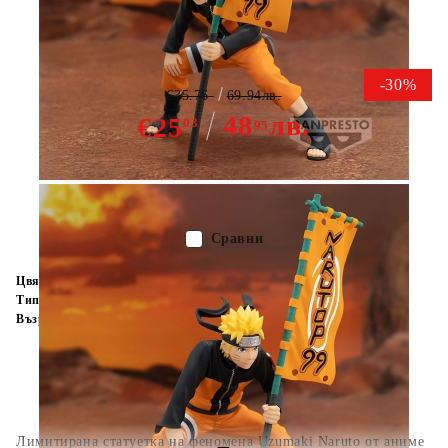
Колекционерска Фигурка -
Uzumaki Naruto
-30%
€35.76
69.94лв.
48
лв.
€25
03
95
Няма в наличност - Не важи за "Pre-Order" обяви
Сравни
Цвят:
Многоцветен
Тип:
Фигурка
Възраст:
16+
Лимитирана статуетка на феномена Uzumaki Naruto от аниме