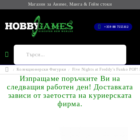
Магазин за Аниме, Манга & Гейм стоки
+359 88 7555112
Колекционерски Фигурки
Five Nights at Freddy's Funko POP!
Изпращаме поръчките Ви на
следващия работен ден! Доставката
зависи от заетостта на куриерската
фирма.