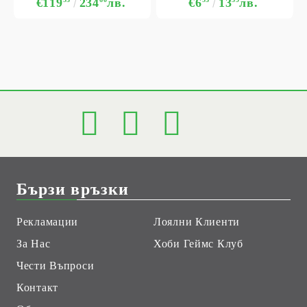
€119
234
лв.
€6
13
лв.
Бързи връзки
Рекламации
Лоялни Клиенти
За Нас
Хоби Геймс Клуб
Чести Въпроси
Контакт