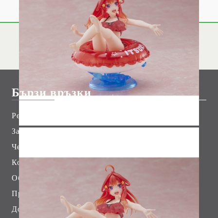
Бързи връзки
Рекламации
Лоялни Клиенти
За Нас
Хоби Геймс Клуб
Чести Въпроси
Контакт
Общи условия
Преордър
Доставка