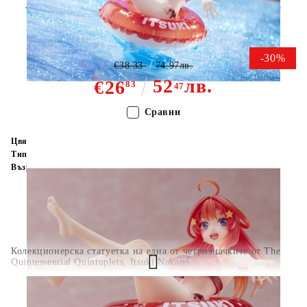
Колекционерска Фигурка Aqua
Float Girls - Itsuki Nakano
-30%
€38.33
74.97лв.
52
лв.
€26
83
47
Сравни
Цвят:
Многоцветен
Тип:
Фигурка
Възраст:
16+
Колекционерска статуетка на една от четризначките от The
Quintessential Quintuplets, Itsuki Nakano.