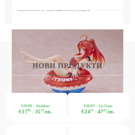
Всички фигурки са запечатани и
опаковани в илюстрована кутия.
НОВИ ПРОДУКТИ
€19.96
€26.95
39.04лв.
52.71лв.
€17
96
35
13
лв.
€24
25
47
43
лв.