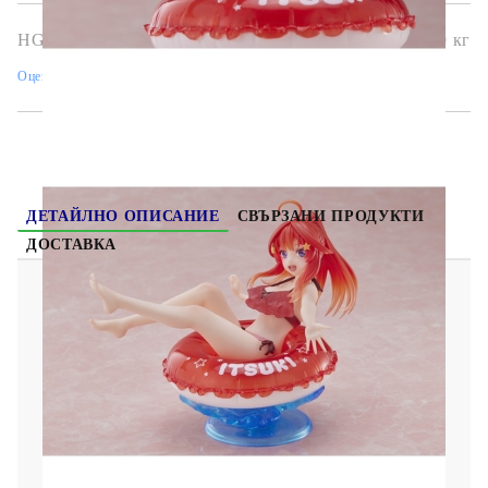
HGA8342
0.269
кг
Оцени продукта
ДЕТАЙЛНО ОПИСАНИЕ
СВЪРЗАНИ ПРОДУКТИ
ДОСТАВКА
The Quintessential Quintuplets Колекционерска
Фигурка Aqua Float Girls - Itsuki Nakano
Материал: PVC/ABS
Височина: 18 cm