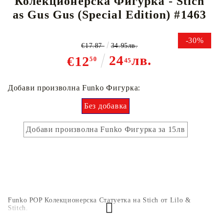
Колекционерска Фигурка - Stich
as Gus Gus (Special Edition) #1463
-30%
€17.87
34.95лв.
24
лв.
€12
50
45
Добави произволна Funko Фигурка:
Без добавка
Добави произволна Funko Фигурка за 15лв
Funko POP Колекционерска Статуетка на Stich от Lilo &
Stitch.