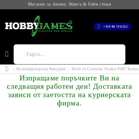
Магазин за Аниме, Манга & Гейм стоки
+359 88 7555112
Колекционерски Фигурки
Stich in Costume Funko POP! Колекц
Изпращаме поръчките Ви на
следващия работен ден! Доставката
зависи от заетостта на куриерската
фирма.