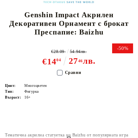
Genshin Impact Акрилен
Декоративен Орнамент с брокат
Преспапие: Baizhu
-50%
€28.09
54.94лв.
27
лв.
€14
04
46
Сравни
Цвят:
Многоцветен
Тип:
Фигурка
Възраст:
16+
Тематична акрилна статуетка на Baizhu от популярната игра