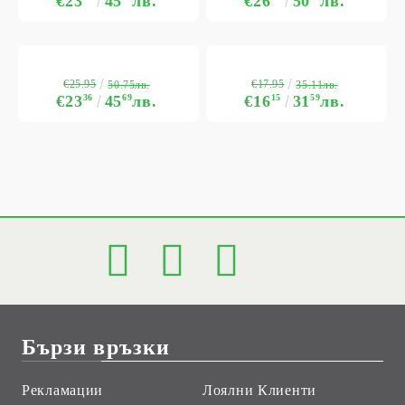
€23
45
лв.
€26
50
лв.
€25.95
€17.95
50.75лв.
35.11лв.
€23
36
45
69
лв.
€16
15
31
59
лв.
Бързи връзки
Рекламации
Лоялни Клиенти