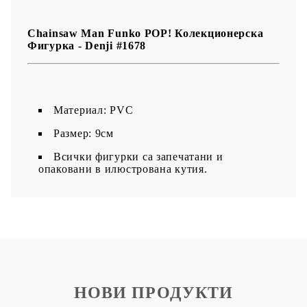
трибют към един от най-запомнящите се герои в анимето.
Chainsaw Man Funko POP! Колекционерска
Фигурка - Denji #1678
Материал: PVC
Размер: 9см
Всички фигурки са запечатани и
опаковани в илюстрована кутия.
НОВИ ПРОДУКТИ