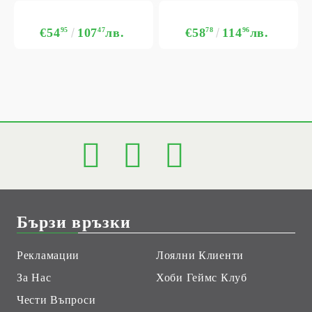
€54
95
107
47
лв.
€58
78
114
96
лв.
Бързи връзки
Рекламации
Лоялни Клиенти
За Нас
Хоби Геймс Клуб
Чести Въпроси