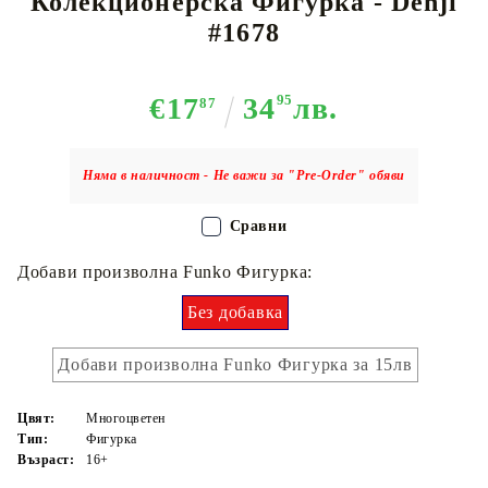
Колекционерска Фигурка - Denji
#1678
€17
34
95
лв.
87
Няма в наличност - Не важи за "Pre-Order" обяви
Сравни
Добави произволна Funko Фигурка:
Без добавка
Добави произволна Funko Фигурка за 15лв
Цвят:
Многоцветен
Тип:
Фигурка
Възраст:
16+