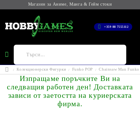
Магазин за Аниме, Манга & Гейм стоки
+359 88 7555112
Колекционерски Фигурки
Funko POP
Chainsaw Man Funko 
Изпращаме поръчките Ви на
следващия работен ден! Доставката
зависи от заетостта на куриерската
фирма.