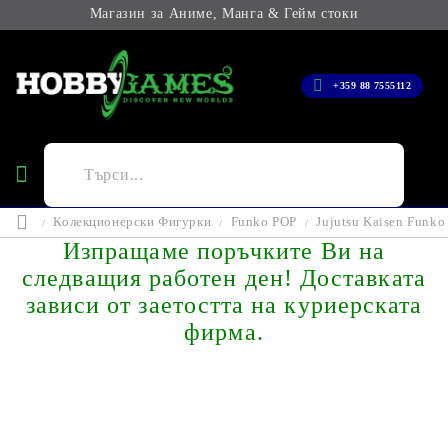
Магазин за Аниме, Манга & Гейм стоки
+359 88 7555112
Колекционерски Фигурки
Funko POP
Jujutsu Kaisen Funk
Изпращаме поръчките Ви на
следващия работен ден! Доставката
зависи от заетостта на куриерската
фирма.