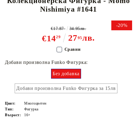
Колекционерска Фигурка - Momo
Nishimiya #1641
-20%
€17.87
34.95лв.
27
лв.
€14
29
95
Сравни
Добави произволна Funko Фигурка:
Без добавка
Добави произволна Funko Фигурка за 15лв
Цвят:
Многоцветен
Тип:
Фигурка
Възраст:
16+