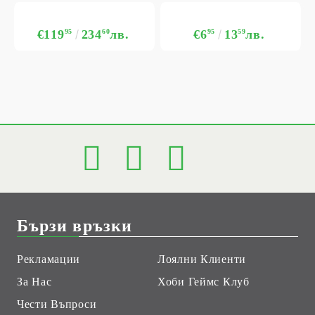
€119
95
234
60
лв.
€6
95
13
59
лв.
Бързи връзки
Рекламации
Лоялни Клиенти
За Нас
Хоби Геймс Клуб
Чести Въпроси