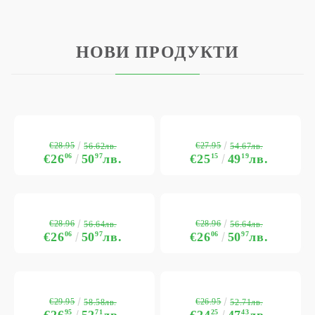
НОВИ ПРОДУКТИ
€28.95
€27.95
56.62лв.
54.67лв.
€26
06
50
97
лв.
€25
15
49
19
лв.
€28.96
€28.96
56.64лв.
56.64лв.
€26
06
50
97
лв.
€26
06
50
97
лв.
€29.95
€26.95
58.58лв.
52.71лв.
€26
95
52
71
лв.
€24
25
47
43
лв.