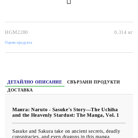
Страници
: 240
Автор
: Ukyo Kodachi, Mikio Ikemoto
Размер
: 12,7 x 19 cm
HGM2280
0.314
кг
Дата на издаване
: 11/06/2024
Оцени продукта
Жанр
: Action, Adventure, Martial Arts, Shounen, Super
Power
Език:
Английски
Възраст:
13+
ДЕТАЙЛНО ОПИСАНИЕ
СВЪРЗАНИ ПРОДУКТИ
ДОСТАВКА
Манга: Naruto - Sasuke's Story—The Uchiha
and the Heavenly Stardust: The Manga, Vol. 1
Sasuke and Sakura take on ancient secrets, deadly
conspiracies, and even dragons in this manga