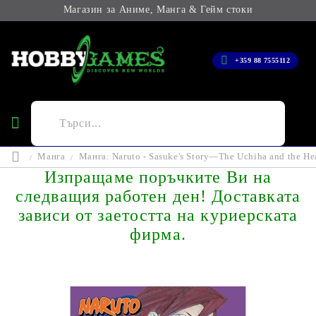
Магазин за Аниме, Манга & Гейм стоки
+359 88 7555112
Манга
Манга: Naruto - Sasuke's Story—The Uchiha and the Hea
Изпращаме поръчките Ви на
следващия работен ден! Доставката
зависи от заетостта на куриерската
фирма.