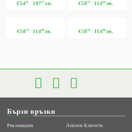
€54
95
107
47
лв.
€58
78
114
96
лв.
€58
78
114
96
лв.
€58
78
114
96
лв.
Бързи връзки
Рекламации
Лоялни Клиенти