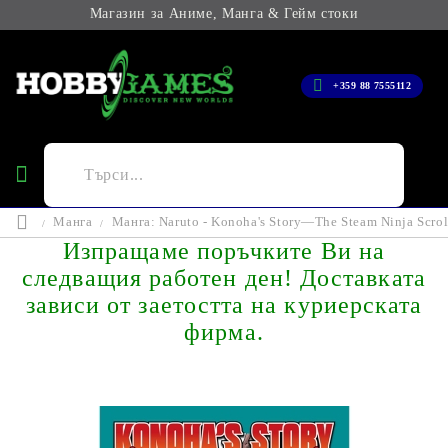
Магазин за Аниме, Манга & Гейм стоки
+359 88 7555112
Манга
Манга: Naruto - Konoha's Story—The Steam Ninja Scrol
Изпращаме поръчките Ви на
следващия работен ден! Доставката
зависи от заетостта на куриерската
фирма.