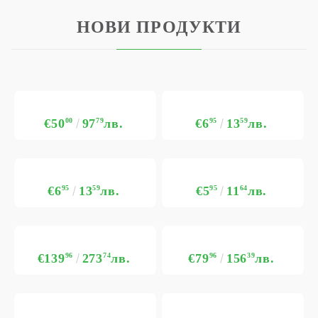
НОВИ ПРОДУКТИ
€50
00
97
79
лв.
€6
95
13
59
лв.
€6
95
13
59
лв.
€5
95
11
64
лв.
€139
96
273
74
лв.
€79
96
156
39
лв.