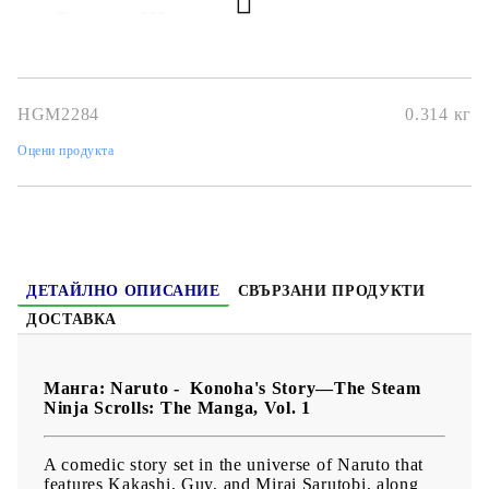
Страници
: 200
Автор
: Masashi Kishimoto
Размер
: 12,7 x 19 cm
HGM2284
0.314
кг
Дата на издаване
: 09/07/2024
Оцени продукта
Жанр
: Action, Adventure, Martial Arts, Shounen, Super
Power
Език:
Английски
Възраст:
13+
ДЕТАЙЛНО ОПИСАНИЕ
СВЪРЗАНИ ПРОДУКТИ
ДОСТАВКА
Манга: Naruto - Konoha's Story—The Steam
Ninja Scrolls: The Manga, Vol. 1
A comedic story set in the universe of Naruto that
features Kakashi, Guy, and Mirai Sarutobi, along