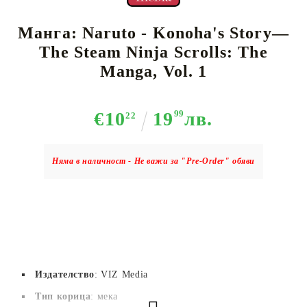
Манга: Naruto - Konoha's Story—
The Steam Ninja Scrolls: The
Manga, Vol. 1
€10
19
99
лв.
22
Няма в наличност - Не важи за "Pre-Order" обяви
Издателство
: VIZ Media
Тип корица
: мека