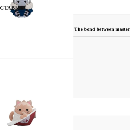
СТАВКА
t Nyaruto! Фигурка Късметче - The bond between master a
и на случаен принцип.
ка късметче.
Моят профил
Вход
Регистрация
USD
EUR
BGN
RON