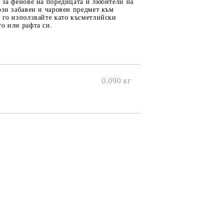
 за фенове на поредицата и любители на
ози забавен и чаровен предмет към
 го използвайте като късметлийски
о или рафта си.
0.090
кг