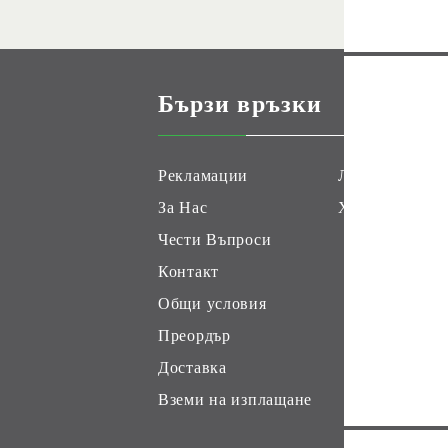
Бързи връзки
Рекламации
Лоялни Клиен
За Нас
Хоби Геймс К
Чести Въпроси
Контакт
Общи условия
Преордър
Доставка
Вземи на изплащане