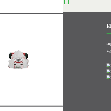
И
ти
su
луб
+3