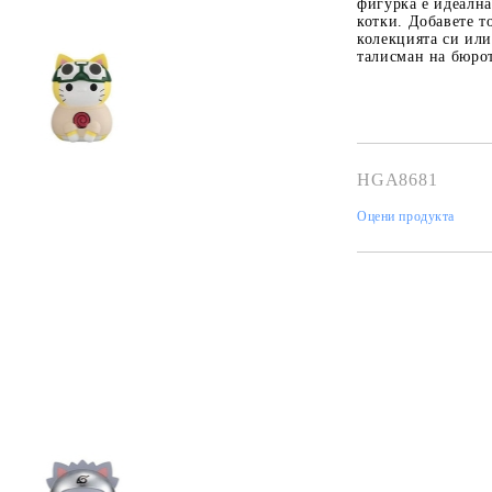
фигурка е идеална
котки. Добавете т
колекцията си или
талисман на бюрот
HGA8681
Оцени продукта
Tweet
hare