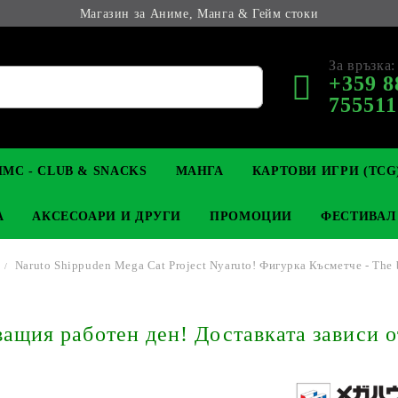
Магазин за Аниме, Манга & Гейм стоки
За връзка:
+359 8
755511
МС - CLUB & SNACKS
МАНГА
КАРТОВИ ИГРИ (TCG
А
АКСЕСОАРИ И ДРУГИ
ПРОМОЦИИ
ФЕСТИВАЛ
Naruto Shippuden Mega Cat Project Nyaruto! Фигурка Късметче - The b
М КОЛЕКЦИОНЕРСКИ
OP
КЛЮЧОДЪРЖАТЕЛИ
MAGIC: THE GATHERING
YU-GI-OH! TCG
LIGHT NOVEL
АНИМЕ ФИГУРКИ
LORCANA 
З
щия работен ден! Доставката зависи о
И