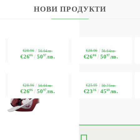
НОВИ ПРОДУКТИ
BG
EN
RO
€28.96
€28.96
56.64лв.
56.64лв.
€26
06
50
97
лв.
€26
06
50
97
лв.
€28.96
€25.95
56.64лв.
50.75лв.
€26
06
50
97
лв.
€23
36
45
69
лв.