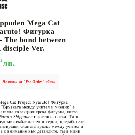
ippuden Mega Cat
КАРТИ
РУГИ
GUNDAM CARD GAME
yaruto! Фигурка
RIFTBOUND: LEAGUE OF LEGENDS
- The bond between
TCG
 disciple Ver.
94
лв.
- Не важи за "Pre-Order" обяви
Mega Cat Project Nyaruto! Фигурка
 "Връзката между учител и ученик" е
ателна колекционерска фигурка, която
Naruto Shippuden
с котешка нотка. Тази
едставя емблематични герои, преработени
олизиращи силната връзка между учител и
а с внимание към детайлите, тази мини