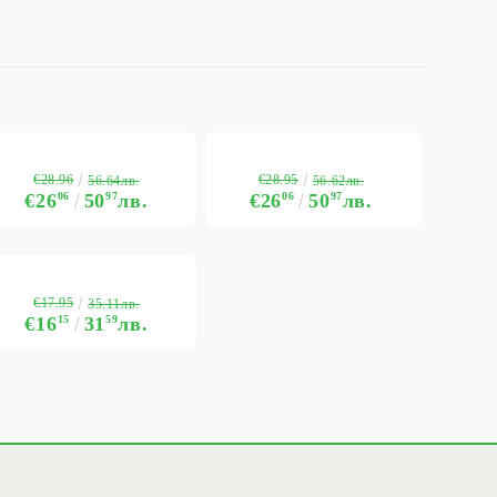
€28.96
€28.95
56.64лв.
56.62лв.
€26
06
50
97
лв.
€26
06
50
97
лв.
€17.95
35.11лв.
€16
15
31
59
лв.