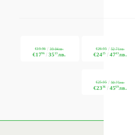
€19.96
€26.95
39.04лв.
52.71лв.
€17
96
35
13
лв.
€24
25
47
43
лв.
€25.95
50.75лв.
€23
36
45
69
лв.