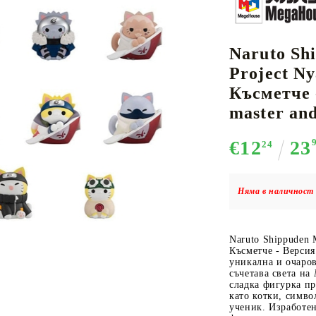
Naruto Sh
К-ПОП
АКСЕСОАРИ ЗА КАРТОВИ
НАСИПНИ 
Д
Project N
CE CARD GAME
ИГРИ
LORCANA
Късметче 
master and
€12
23
24
Кутии за съхранение
Няма в наличност 
Протектори за карти
Подложки/Матове
Naruto Shippuden 
Класьори за карти
Късметче - Версия
уникална и очаров
съчетава света на
сладка фигурка пр
като котки, симв
ученик. Изработен