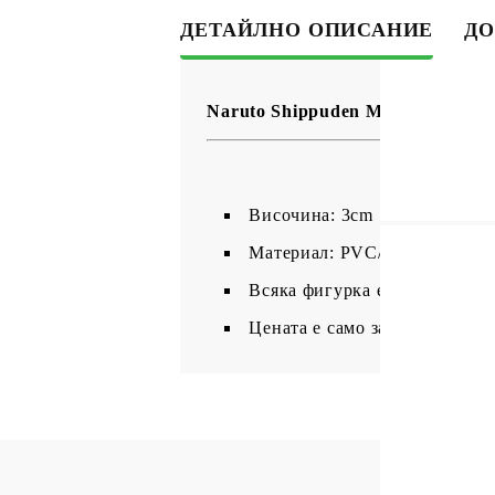
ДЕТАЙЛНО ОПИСАНИЕ
ДО
Naruto Shippuden Mega Cat Projec
Височина: 3cm .
Материал: PVC/ABS
Всяка фигурка е запечатена 
Цената е само за ЕДНА фигур