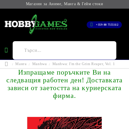
Магазин за Аниме, Манга & Гейм стоки
+359 88 7555112
Манга
Manhwa
Manhwa: I'm the Grim Reaper, Vol. 1
Изпращаме поръчките Ви на
следващия работен ден! Доставката
зависи от заетостта на куриерската
фирма.