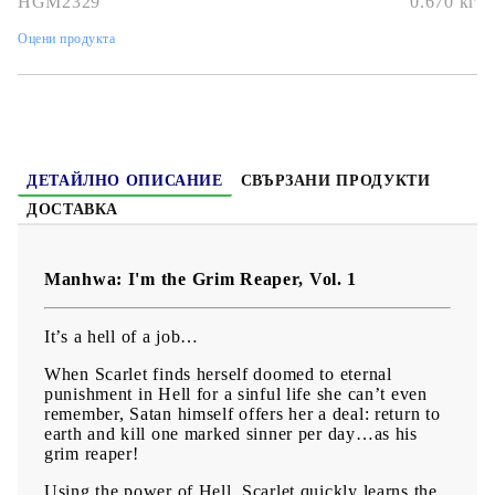
HGM2329
0.670
кг
Дата на издаване
: 17/10/2023
Оцени продукта
Жанр
: Adventure, Award Winning, Fantasy, Drama
Език:
Английски
Възраст:
16+
ДЕТАЙЛНО ОПИСАНИЕ
СВЪРЗАНИ ПРОДУКТИ
ДОСТАВКА
Manhwa: I'm the Grim Reaper, Vol. 1
It’s a hell of a job…
When Scarlet finds herself doomed to eternal
punishment in Hell for a sinful life she can’t even
remember, Satan himself offers her a deal: return to
earth and kill one marked sinner per day…as his
grim reaper!
Using the power of Hell, Scarlet quickly learns the