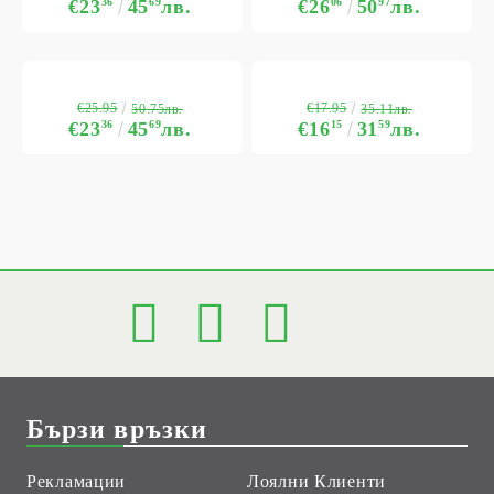
€23
36
45
69
лв.
€26
06
50
97
лв.
€25.95
€17.95
50.75лв.
35.11лв.
€23
36
45
69
лв.
€16
15
31
59
лв.
Бързи връзки
Рекламации
Лоялни Клиенти