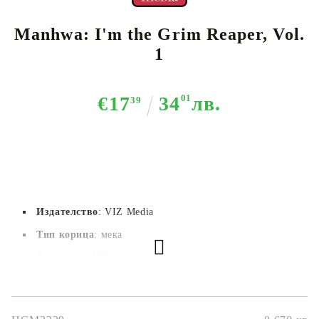
Manhwa: I'm the Grim Reaper, Vol.
1
€17
34
01
лв.
39
Издателство
: VIZ Media
Тип корица
: мека
Страници
: 192
Автор
: Kanehito Yamada
Размер
: 12,7 x 19 cm