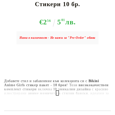
Стикери 10 бр.
€2
5
01
лв.
56
Няма в наличност - Не важи за "Pre-Order" обяви
Добавете стил и забавление към колекцията си с
Bikini
Anime Girls стикер пакет - 10 броя
! Този
висококачествен
комплект стикери
включва
10 уникални дизайна
с красиво
илюстрирани
аниме момичета в стилни бански
, идеални за
декориране на
лаптопи, бутилки за вода, тетрадки, калъфи
за телефони, гейминг сетъпи и други
. Всеки стикер е
изработен от
издръжлив, водоустойчив и устойчив на
избледняване винил
, гарантиращ дълготрайни и живи
цветове. Независимо дали сте
фен на анимето, колекционер