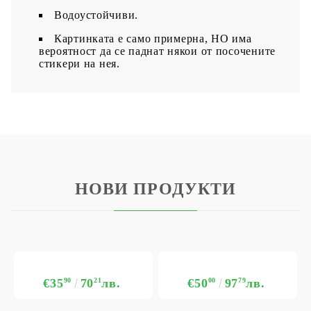
Водоустойчиви.
Картинката е само примерна, НО има
вероятност да се паднат някои от посочените
стикери на нея.
НОВИ ПРОДУКТИ
€35
90
70
21
лв.
€50
00
97
79
лв.