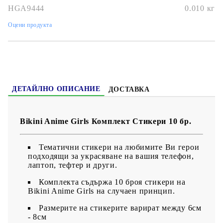
или просто обичате впечатляващи дизайни
, този
аниме
HGA9444
0.010
кг
стикер комплект
е
задължителен за персонализиране на
любимите ви вещи
!
Оцени продукта
ДЕТАЙЛНО ОПИСАНИЕ
ДОСТАВКА
Bikini Anime Girls Комплект Стикери 10 бр.
Тематични стикери на любимите Ви герои
подходящи за украсяване на вашия телефон,
лаптоп, тефтер и други.
Комплекта съдържа 10 броя стикери на
Bikini Anime Girls на случаен принцип.
Размерите на стикерите варират между 6см
- 8см