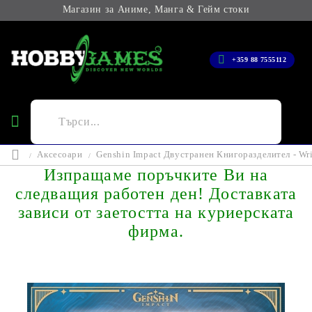
Магазин за Аниме, Манга & Гейм стоки
+359 88 7555112
Аксесоари
Genshin Impact Двустранен Книгоразделител - Wri
Изпращаме поръчките Ви на
следващия работен ден! Доставката
зависи от заетостта на куриерската
фирма.