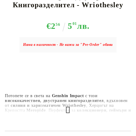
Книгоразделител - Wriothesley
€2
5
01
лв.
56
Няма в наличност - Не важи за "Pre-Order" обяви
Потопете се в света на
Genshin Impact
с този
висококачествен, двустранен книгоразделител
, вдъхновен
от
силния и харизматичен Wriothesley
, Херцогът на
Крепостта
Meropide
. Перфектен за
колекционери, геймъри и
запалени читатели
, този
официално лицензиран
аксесоар
отразява
авторитета, решителността и Cryo силата на
Wriothesley
.