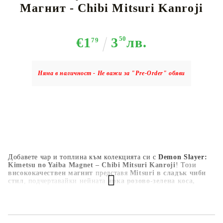
Магнит - Chibi Mitsuri Kanroji
€1
3
50
лв.
79
Няма в наличност - Не важи за "Pre-Order" обяви
Добавете чар и топлина към колекцията си с
Demon Slayer:
Kimetsu no Yaiba Magnet – Chibi Mitsuri Kanroji
! Този
висококачествен магнит
представя
Mitsuri в сладък чиби
стил
, подчертавайки нейната
ярка розово-зелена коса,
жизнерадостно изражение и стила на Хаширата на
любовта
. Изработен от
издръжливи материали с наситени
цветове
, този магнит е идеален за декорация на
хладилник,
шкафче или всяка магнитна повърхност
. Задължителен за
феновете на Demon Slayer, аниме почитателите и