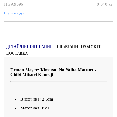
колекционерите
, този
магнит на Mitsuri
носи радост,
HGA9596
0.040
кг
енергия и сладост във всяко пространство!
Оцени продукта
ДЕТАЙЛНО ОПИСАНИЕ
СВЪРЗАНИ ПРОДУКТИ
ДОСТАВКА
Demon Slayer: Kimetsui No Yaiba Магнит -
Chibi Mitsuri Kanroji
Височина: 2.5cm .
Материал: PVC