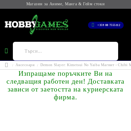
Магазин за Аниме, Манга & Гейм стоки
+359 88 7555112
Аксесоари
Demon Slayer: Kimetsui No Yaiba Магнит - Chibi M
Изпращаме поръчките Ви на
следващия работен ден! Доставката
зависи от заетостта на куриерската
фирма.