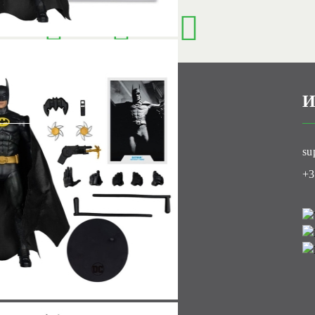
И
ти
su
луб
+3