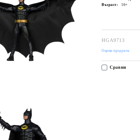
Възраст:
16+
HGA9713
Оцени продукта
Сравни
Tweet
hare