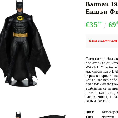
Batman 19
Екшън Фиг
€35
69
77
К-ПОП
АКСЕСОАРИ ЗА КАРТОВИ
НАСИПНИ 
Д
CE CARD GAME
ИГРИ
LORCANA
Няма в наличност 
След като е бил с
родителите си ка
Кутии за съхранение
WAYNE™ се бори 
маскиран като BA
Протектори за карти
страх в сърцата н
който нарича себ
Подложки/Матове
престъпния подз
трябва да се изпр
Класьори за карти
досега, като съще
самоличност, така
ВИКИ ВЕЙЛ.
Цвят:
Многоцвет
Тип:
Фигурка