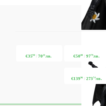
€35
90
70
21
лв.
€50
00
97
79
лв.
€139
96
273
74
лв.