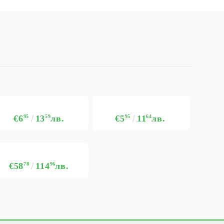
€6
95
13
59
лв.
€5
95
11
64
лв.
€58
78
114
96
лв.