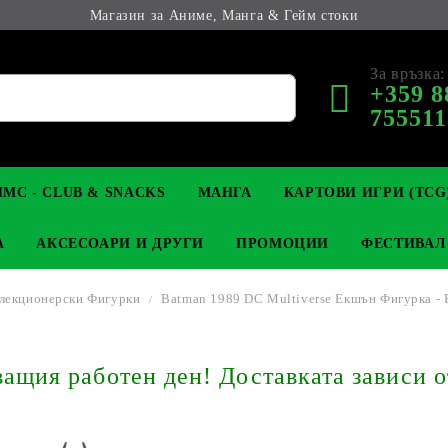
Магазин за Аниме, Манга & Гейм стоки
За връзка:
+359 8
755511
МС - CLUB & SNACKS
МАНГА
КАРТОВИ ИГРИ (TCG
А
АКСЕСОАРИ И ДРУГИ
ПРОМОЦИИ
ФЕСТИВАЛ
лекционерски Фигурки
Batman 1989 DC Multiverse Екшън Фигурка - 
М КОЛЕКЦИОНЕРСКИ
OP
КЛЮЧОДЪРЖАТЕЛИ
MAGIC: THE GATHERING
YU-GI-OH! TCG
LIGHT NOVEL
АНИМЕ ФИГУРКИ
LORCANA 
З
щия работен ден! Доставката зависи о
И