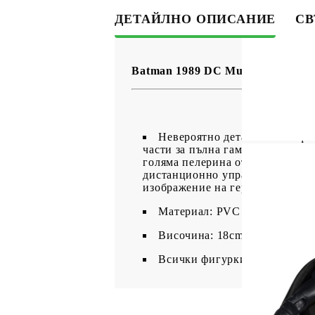
ДЕТАЙЛНО ОПИСАНИЕ
СВ
Batman 1989 DC Multiverse Екшъ
Невероятно детайлна 8cm ф
части за пълна гама от позиране
голяма пелерина от меки стоки.
дистанционно управление, стойк
изображение на героя отпред и 
Материал: PVC
Височина: 18cm
Всички фигурки са запечатан