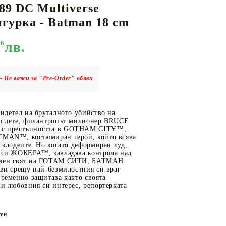
89 DC Multiverse
урка - Batman 18 cm
96
лв.
КАРТИ
РУГИ
GUNDAM CARD GAME
RIFTBOUND: LEAGUE OF LEGENDS
TCG
- Не важи за "Pre-Order" обяви
видетел на бруталното убийство на
то дете, филантропът милионер BRUCE
с престъпността в GOTHAM CITY™,
TMAN™, костюмиран герой, който всява
а злодеите. Но когато деформиран луд,
е си ЖОКЕРА™, завладява контрола над
емен свят на ГОТАМ СИТИ, БАТМАН
ави срещу най-безмилостния си враг
временно защитава както своята
 и любовния си интерес, репортерката
ен