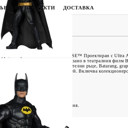
ЪРЗАНИ ПРОДУКТИ
ДОСТАВКА
н Фигурка - Batman 18 cm
игура, базирана на DC MULTIVERSE™
Проектиран с Ultra A
 и игра.
BATMAN™, както е показано в театралния филм B
Аксесоарите включват 5 допълнителни ръце, Batarang, grapn
и за наметало и основа за дисплей.
Включва колекционерс
биография на героя отзад.
и и опаковани в илюстрована кутия.