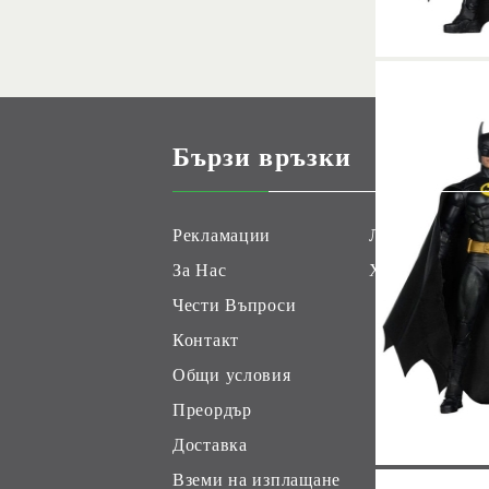
Бързи връзки
Рекламации
Лоялни Клиен
За Нас
Хоби Геймс К
Чести Въпроси
Контакт
Общи условия
Преордър
Доставка
Вземи на изплащане