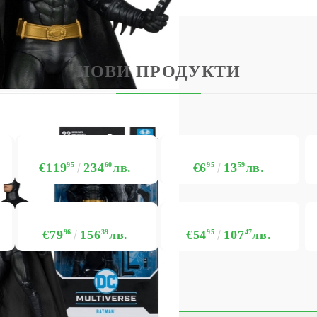
Моят профил
Вход
Регистрация
НОВИ ПРОДУКТИ
USD
EUR
BGN
RON
BG
EN
RO
€119
95
234
60
лв.
€6
95
13
59
лв.
€79
96
156
39
лв.
€54
95
107
47
лв.