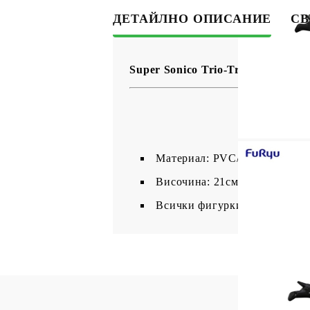
ДЕТАЙЛНО ОПИСАНИЕ
СВ
Super Sonico Trio-Try-iT Колек
​Материал: PVC/ABS;
Височина: 21см;
Всички фигурки са запечатан