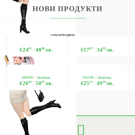
НОВИ ПРОДУКТИ
€24
95
48
80
лв.
€17
87
34
95
лв.
€28.95
€27.95
56.62лв.
54.67лв.
€26
06
50
97
лв.
€25
15
49
19
лв.