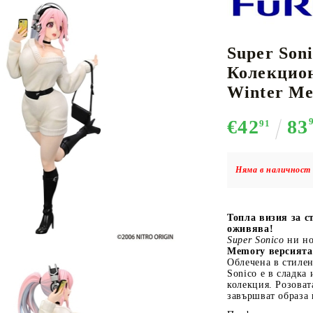
Super Soni
К-ПОП
АКСЕСОАРИ ЗА КАРТОВИ
НАСИПНИ 
Д
Колекцион
CE CARD GAME
ИГРИ
LORCANA
Winter Me
€42
83
91
Няма в наличност 
Кутии за съхранение
Протектори за карти
Топла визия за с
Подложки/Матове
оживява!
Класьори за карти
Super Sonico
ни но
Memory версията 
Облечена в стиле
Sonico е в сладка
колекция. Розоват
завършват образа 