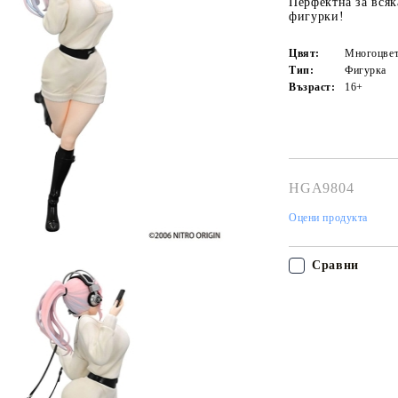
Перфектна за всяк
фигурки!
Цвят:
Многоцвет
Тип:
Фигурка
Възраст:
16+
HGA9804
Оцени продукта
Сравни
Моят профил
Вход
Регистрация
Tweet
hare
USD
EUR
BGN
RON