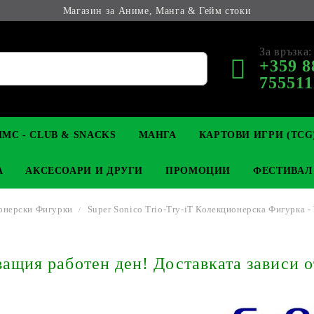
Магазин за Аниме, Манга & Гейм стоки
За връзка:
+359 8
755511
МС - CLUB & SNACKS
МАНГА
КАРТОВИ ИГРИ (TCG
А
АКСЕСОАРИ И ДРУГИ
ПРОМОЦИИ
ФЕСТИВАЛ
онерски Фигурки
Super Sonico Trio-Try-iT Колекционерска Фигурка -
М КОЛЕКЦИОНЕРСКИ
OP
КЛЮЧОДЪРЖАТЕЛИ
MAGIC: THE GATHERING
YU-GI-OH! TCG
LIGHT NOVEL
АНИМЕ ФИГУРКИ
LORCANA 
З
щия работен ден! Доставката зависи о
И