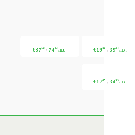
€37
96
74
24
лв.
€19
96
39
04
лв.
€17
87
34
95
лв.