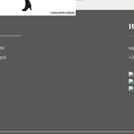
И
ти
su
луб
+3