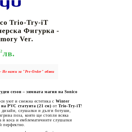
co Trio-Try-iT
КАРТИ
РУГИ
GUNDAM CARD GAME
ерска Фигурка -
RIFTBOUND: LEAGUE OF LEGENDS
mory Ver.
TCG
92
лв.
- Не важи за "Pre-Order" обяви
туден сезон – зимната магия на Sonico
си уют и снежна естетика с
Winter
на PVC статуята (21 см)
от
Trio-Try-iT
!
н дизайн, слушалки и дълги ботуши,
 игрива поза, която ще стопли всяка
а ѝ коса и емблематичните слушалки
ѝ перфектно.