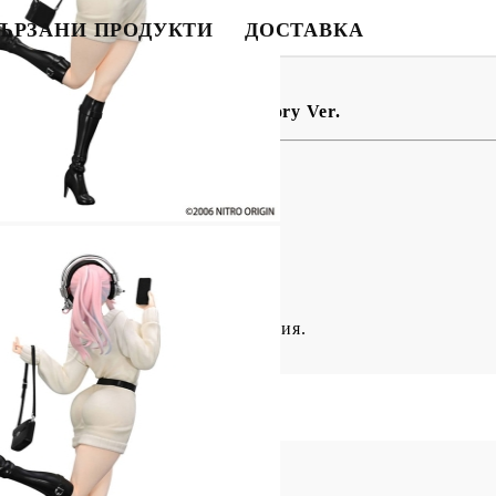
ЪРЗАНИ ПРОДУКТИ
ДОСТАВКА
BG
EN
RO
ционерска Фигурка - Winter Memory Ver.
и и опаковани в илюстрована кутия.