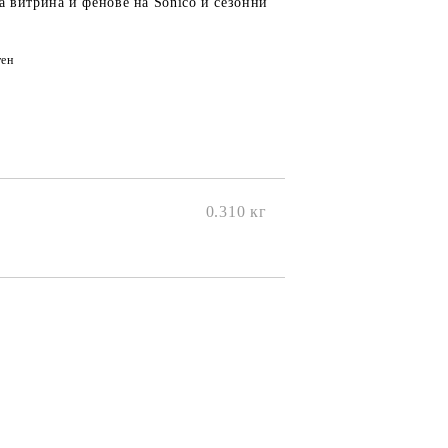
а витрина и фенове на Sonico и сезонни
ен
0.310
кг