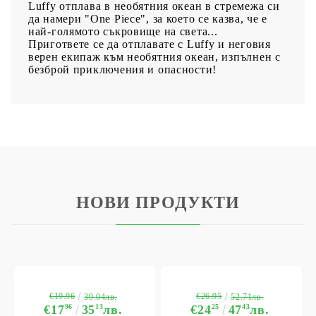
Luffy отплава в необятния океан в стремежа си
да намери "One Piece", за което се казва, че е
най-голямото съкровище на света...
Пригответе се да отплавате с Luffy и неговия
верен екипаж към необятния океан, изпълнен с
безброй приключения и опасности!
НОВИ ПРОДУКТИ
€19.96
€26.95
39.04лв.
52.71лв.
€17
96
35
13
лв.
€24
25
47
43
лв.