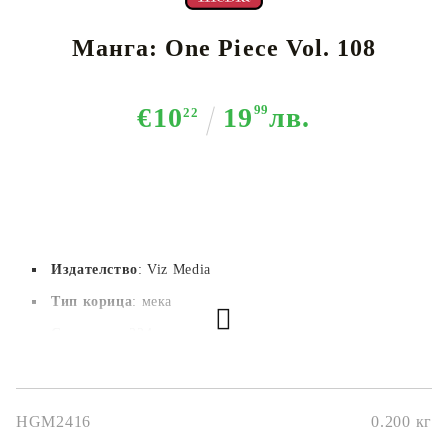
Манга: One Piece Vol. 108
€10
19
99
лв.
22
Издателство
: Viz Media
Тип корица
: мека
Страници
: 224
Автор
: Eiichiro Oda
Размер
: 12,7 x 19 cм
HGM2416
0.200
кг
Дата на издаване
: 04/03/2024