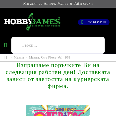
Магазин за Аниме, Манга & Гейм стоки
+359 88 7555112
Манга
Манга: One Piece Vol. 108
Изпращаме поръчките Ви на
следващия работен ден! Доставката
зависи от заетостта на куриерската
фирма.