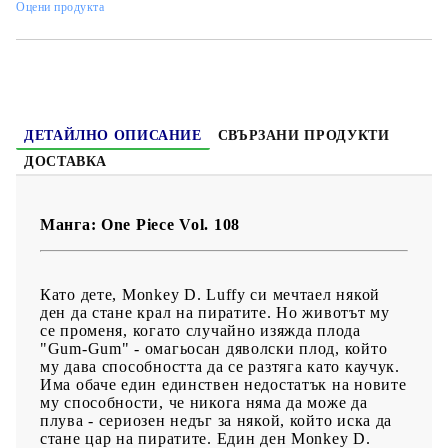
Оцени продукта
Жанр
: Action, Comedy, Shounen
Език:
Английски
Възраст:
14+
ДЕТАЙЛНО ОПИСАНИЕ
СВЪРЗАНИ ПРОДУКТИ
ДОСТАВКА
Манга: One Piece Vol. 108
Като дете, Monkey D. Luffy си мечтаел някой
ден да стане крал на пиратите. Но животът му
се променя, когато случайно изяжда плода
"Gum-Gum" - омагьосан дяволски плод, който
му дава способността да се разтяга като каучук.
Има обаче един единствен недостатък на новите
му способности, че никога няма да може да
плува - сериозен недъг за някой, който иска да
стане цар на пиратите. Един ден Monkey D.