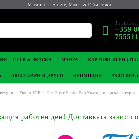
Магазин за Аниме, Манга & Гейм стоки
За връзка:
+359 8
755511
МС - CLUB & SNACKS
МАНГА
КАРТОВИ ИГРИ (TCG
А
АКСЕСОАРИ И ДРУГИ
ПРОМОЦИИ
ФЕСТИВАЛ
игурки
Funko POP
One Piece Funko Pop Колекционерска Фигурка - 
М КОЛЕКЦИОНЕРСКИ
OP
КЛЮЧОДЪРЖАТЕЛИ
MAGIC: THE GATHERING
YU-GI-OH! TCG
LIGHT NOVEL
АНИМЕ ФИГУРКИ
LORCANA 
З
щия работен ден! Доставката зависи о
И