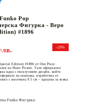
 Funko Pop
КАРТИ
РУГИ
GUNDAM CARD GAME
ерска Фигурка - Bepo
RIFTBOUND: LEAGUE OF LEGENDS
dition) #1896
TCG
-20%
лв.
95
pecial Edition) #1896 от One Piece
член на Heart Pirates. Тази официално
ка идва с ексклузивен дизайн, който
иформата на екипажа, изработена от
инил с височина 9.5 см – идеална за всяка
лна Funko Фигурка: