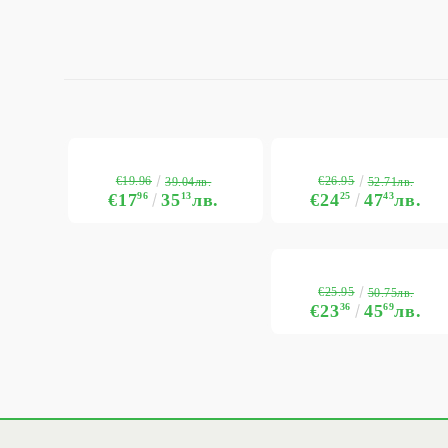
€19.96
€26.95
39.04лв.
52.71лв.
€17
96
35
13
лв.
€24
25
47
43
лв.
€25.95
50.75лв.
€23
36
45
69
лв.