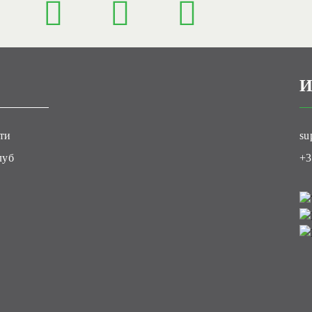
И
ти
su
луб
+3