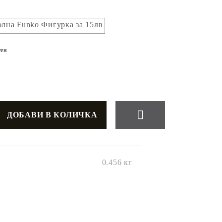
лна Funko Фигурка за 15лв
ен
0.456
кг