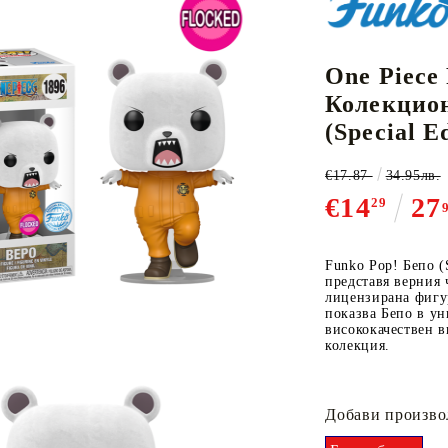
One Piece
К-ПОП
АКСЕСОАРИ ЗА КАРТОВИ
НАСИПНИ 
Д
Колекцион
CE CARD GAME
ИГРИ
LORCANA
(Special E
€17.87
34.95лв.
€14
27
29
Кутии за съхранение
Funko Pop! Бепо (S
представя верния 
Протектори за карти
лицензирана фигур
Подложки/Матове
показва Бепо в ун
висококачествен в
Класьори за карти
колекция.
Добави произво