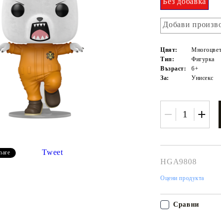
Без добавка
Добави произво
Цвят:
Многоцвет
Тип:
Фигурка
Възраст:
6+
За:
Унисекс
Tweet
hare
Моят профил
HGA9808
Вход
Регистрация
Оцени продукта
Сравни
USD
EUR
BGN
RON