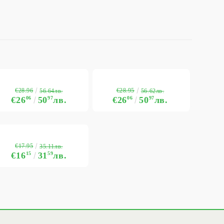
€28.96
€28.95
56.64лв.
56.62лв.
€26
06
50
97
лв.
€26
06
50
97
лв.
€17.95
35.11лв.
€16
15
31
59
лв.