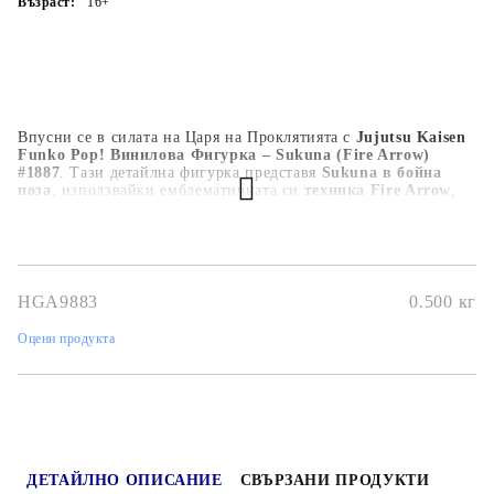
Възраст:
16+
Впусни се в силата на Царя на Проклятията с
Jujutsu Kaisen
Funko Pop! Винилова Фигурка – Sukuna (Fire Arrow)
#1887
. Тази детайлна фигурка представя
Sukuna в бойна
поза
, използвайки емблематичната си
техника Fire Arrow
,
допълнена с
ефекти на пламъци
и зловещото му изражение.
Изработена в
типичния Funko Pop! стил с точни аниме
детайли
, фигурката е с височина около
9 см
и е страхотно
попълнение за всеки фен или колекционер на Jujutsu Kaisen.
HGA9883
0.500
кг
Оцени продукта
ДЕТАЙЛНО ОПИСАНИЕ
СВЪРЗАНИ ПРОДУКТИ