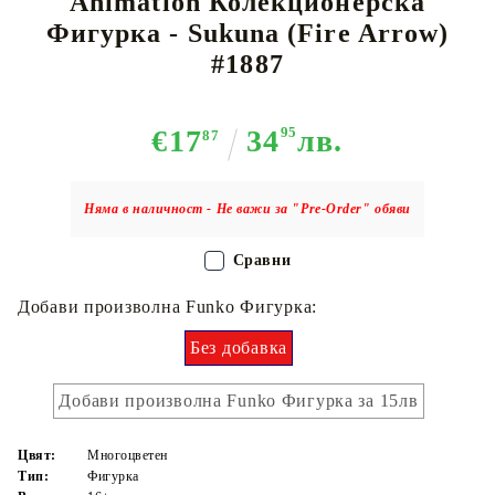
Animation Колекционерска
Фигурка - Sukuna (Fire Arrow)
#1887
€17
34
95
лв.
87
Няма в наличност - Не важи за "Pre-Order" обяви
Сравни
Добави произволна Funko Фигурка:
Без добавка
Добави произволна Funko Фигурка за 15лв
Цвят:
Многоцветен
Тип:
Фигурка