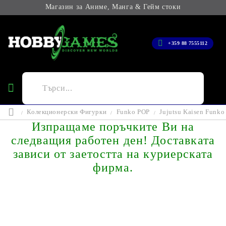
Магазин за Аниме, Манга & Гейм стоки
+359 88 7555112
Колекционерски Фигурки
Funko POP
Jujutsu Kaisen Funko
Изпращаме поръчките Ви на
следващия работен ден! Доставката
зависи от заетостта на куриерската
фирма.