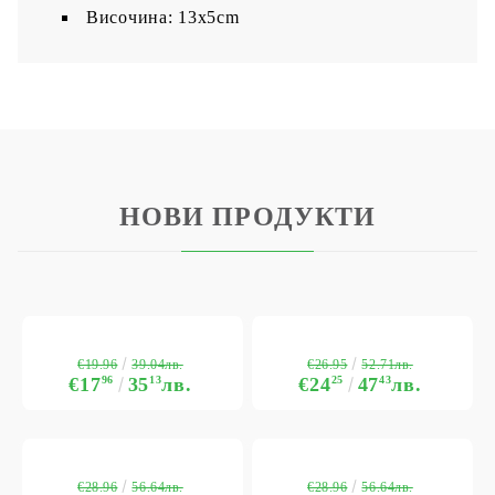
Височина: 13x5cm
НОВИ ПРОДУКТИ
€19.96
€26.95
39.04лв.
52.71лв.
€17
96
35
13
лв.
€24
25
47
43
лв.
€28.96
€28.96
56.64лв.
56.64лв.