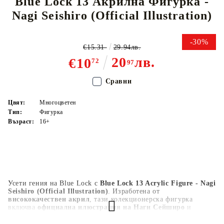
Blue Lock 13 Акрилна Фигурка -
Nagi Seishiro (Official Illustration)
-30%
€15.31
29.94лв.
20
лв.
€10
72
97
Сравни
Цвят:
Многоцветен
Тип:
Фигурка
Възраст:
16+
Усети гения на Blue Lock с
Blue Lock 13 Acrylic Figure - Nagi
Seishiro (Official Illustration)
. Изработена от
висококачествен акрил
, тази колекционерска фигурка
включва
официална илюстрация на Наги Сейширо
и
здрава стойка за стабилно излагане
. Подходяща за бюро,
рафтове или витрина, тя отразява спокойната и гениална