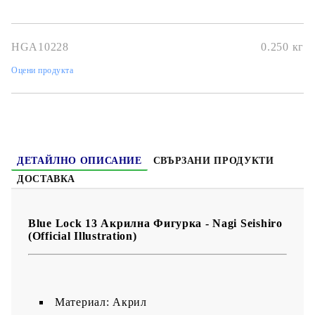
енергия на Наги от анимето и мангата. Перфектна за
фенове
на Blue Lock, спортни анимета и колекционери
.
HGA10228
0.250
кг
Оцени продукта
ДЕТАЙЛНО ОПИСАНИЕ
СВЪРЗАНИ ПРОДУКТИ
ДОСТАВКА
Blue Lock 13 Акрилна Фигурка - Nagi Seishiro
(Official Illustration)
Материал: Акрил