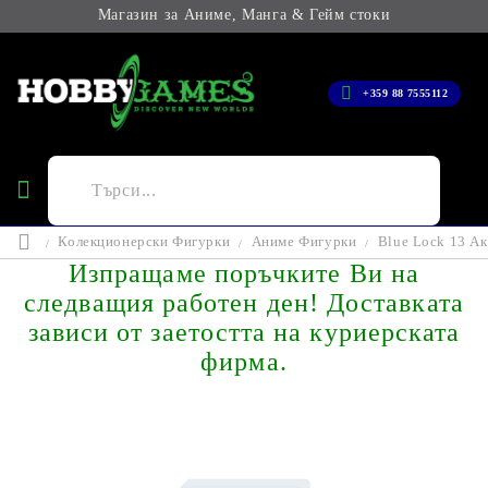
Магазин за Аниме, Манга & Гейм стоки
+359 88 7555112
Колекционерски Фигурки
Аниме Фигурки
Blue Lock 13 Акр
Изпращаме поръчките Ви на
следващия работен ден! Доставката
зависи от заетостта на куриерската
фирма.