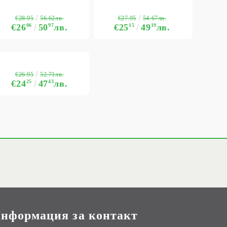
€28.95
€27.95
56.62лв.
54.67лв.
€26
06
50
97
лв.
€25
15
49
19
лв.
€26.95
52.71лв.
€24
25
47
43
лв.
нформация за контакт