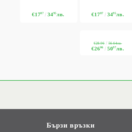
€17
87
34
95
лв.
€17
87
34
95
лв.
€28.96
56.64лв.
€26
06
50
97
лв.
Бързи връзки