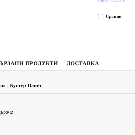
Оцени продукта
Моят профил
Сравни
Вход
Регистрация
USD
EUR
BGN
RON
ЪРЗАНИ ПРОДУКТИ
ДОСТАВКА
BG
EN
RO
ns - Бустер Пакет
държа: