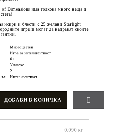
 of Dimensions има толкова много неща и
естета!
s искри и блести с 25 желани Starlight
агородните играчи могат да направят своите
егантни.
Многоцветен
Игра за интелигентност
6+
Унисекс
2
 за:
Интелигентност
0.090
кг