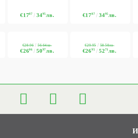
€17
87
34
95
лв.
€17
87
34
95
лв.
€28.96
€29.95
56.64лв.
58.58лв.
€26
06
50
97
лв.
€26
95
52
71
лв.
И