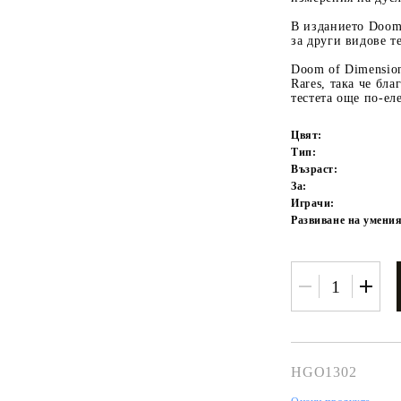
В изданието Doom
за други видове т
Doom of Dimension
Rares, така че бл
тестета още по-ел
Цвят:
Тип:
Възраст:
За:
Играчи:
Развиване на умения
HGO1302