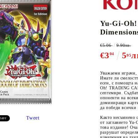
Yu-Gi-Oh!
К-ПОП
АКСЕСОАРИ ЗА КАРТОВИ
НАСИПНИ 
Д
Dimension
CE CARD GAME
ИГРИ
LORCANA
€5.06
9.90лв.
€3
5
л
04
95
Уважаеми играчи,
Имате ли смелостт
Кутии за съхранение
есен, с помощта н
Протектори за карти
Oh! TRADING CAR
септември. Съдбат
Подложки/Матове
опоненти на всеки
доминиращи карти
Класьори за карти
да победи всички
Tweet
Както несъмнено с
hare
от заглавието Yu
това издание! Оча
разрушат определ
измерения на дуе