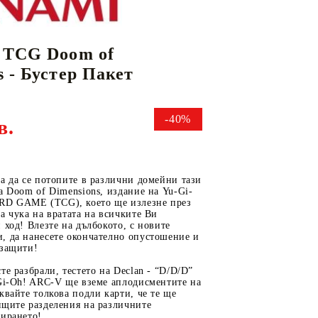
 TCG Doom of
КАРТИ
РУГИ
GUNDAM CARD GAME
s - Бустер Пакет
RIFTBOUND: LEAGUE OF LEGENDS
TCG
-40%
в.
а да се потопите в различни домейни тази
а Doom of Dimensions, издание на Yu-Gi-
D GAME (TCG), което ще излезне през
а чука на вратата на всичките Ви
 ход! Влезте на дълбокото, с новите
, да нанесете окончателно опустошение и
 защити!
те разбрали, тестето на Declan - “D/D/D”
-Gi-Oh! ARC-V ще вземе аплодисментите на
квайте толкова подли карти, че те ще
ящите разделения на различните
лирането!