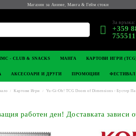
Магазин за Аниме, Манга & Гейм стоки
За връзка:
+359 8
755511
МС - CLUB & SNACKS
МАНГА
КАРТОВИ ИГРИ (TCG
А
АКСЕСОАРИ И ДРУГИ
ПРОМОЦИИ
ФЕСТИВАЛ
чало
Картови Игри
Yu-Gi-Oh! TCG Doom of Dimensions - Бустер Па
М КОЛЕКЦИОНЕРСКИ
OP
КЛЮЧОДЪРЖАТЕЛИ
MAGIC: THE GATHERING
YU-GI-OH! TCG
LIGHT NOVEL
АНИМЕ ФИГУРКИ
LORCANA 
З
щия работен ден! Доставката зависи о
И