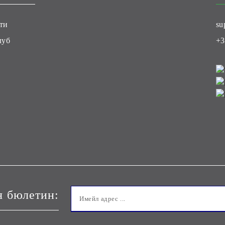
ти
su
луб
+3
я бюлетин: