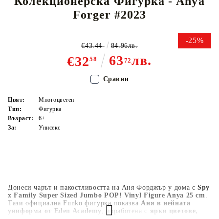
Колекционерска Фигурка - Anya
Forger #2023
-25%
€43.44
84.96лв.
63
лв.
€32
58
72
Сравни
Цвят:
Многоцветен
Тип:
Фигурка
Възраст:
6+
За:
Унисекс
Донеси чарът и пакостливостта на Аня Форджър у дома с
Spy
x Family Super Sized Jumbo POP! Vinyl Figure Anya 25 cm
.
Тази официална Funko фигурка показва
Аня в нейната
униформа от Eden Academy
, изработена с
ярки цветове,
прецизни детайли и голям POP! дизайн
. С височина
25 см
,