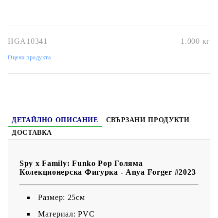
тя е идеална за
декорация, колекциониране или подарък за
фенове на Spy x Family
. Голямо колекционерско бижу, пълно
с
Аня енергия
!
HGA10341
1.000
кг
Оцени продукта
ДЕТАЙЛНО ОПИСАНИЕ
СВЪРЗАНИ ПРОДУКТИ
ДОСТАВКА
Spy x Family: Funko Pop Голяма
Колекционерска Фигурка - Anya Forger #2023
Размер: 25см
Материал: PVC