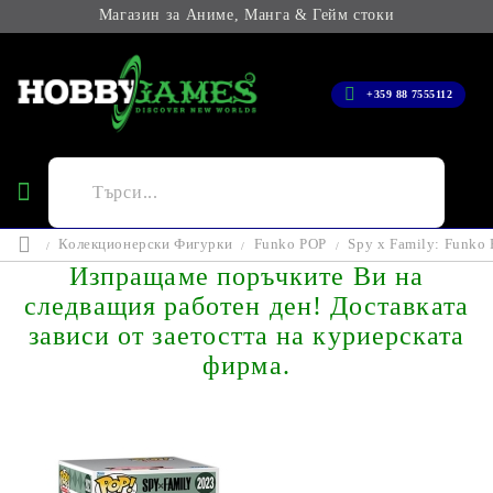
Магазин за Аниме, Манга & Гейм стоки
+359 88 7555112
Колекционерски Фигурки
Funko POP
Spy x Family: Funko
Изпращаме поръчките Ви на
следващия работен ден! Доставката
зависи от заетостта на куриерската
фирма.