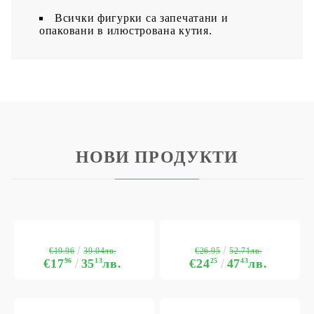
Всички фигурки са запечатани и
опаковани в илюстрована кутия.
НОВИ ПРОДУКТИ
€19.96
€26.95
39.04лв.
52.71лв.
€17
96
35
13
лв.
€24
25
47
43
лв.