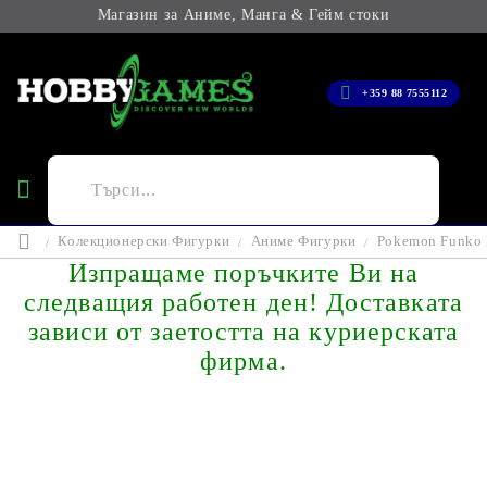
Магазин за Аниме, Манга & Гейм стоки
+359 88 7555112
Колекционерски Фигурки
Аниме Фигурки
Pokemon Funko P
Изпращаме поръчките Ви на
следващия работен ден! Доставката
зависи от заетостта на куриерската
фирма.