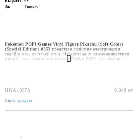
Възраст:
6+
За:
Унисекс
Pokémon POP! Games Vinyl Figure Pikachu (Soft Color)
(Special Edition) #353
представя любимия електрически
герой в мек, пастелен стил. Изработена от
висококачествен
винил
, тази
специална версия Funko POP!
има
нежни
цветове
,
сладко изражение
и
характерния чар на Pikachu
— идеална за
фенове и колекционери на Pokémon
.
HGA10378
0.348
кг
Оцени продукта