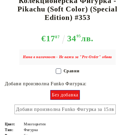
Колекционерска Фигурка -
Pikachu (Soft Color) (Special
Edition) #353
€17
34
95
лв.
87
Няма в наличност - Не важи за "Pre-Order" обяви
Сравни
Добави произволна Funko Фигурка:
Без добавка
Добави произволна Funko Фигурка за 15лв
Цвят:
Многоцветен
Тип:
Фигурка