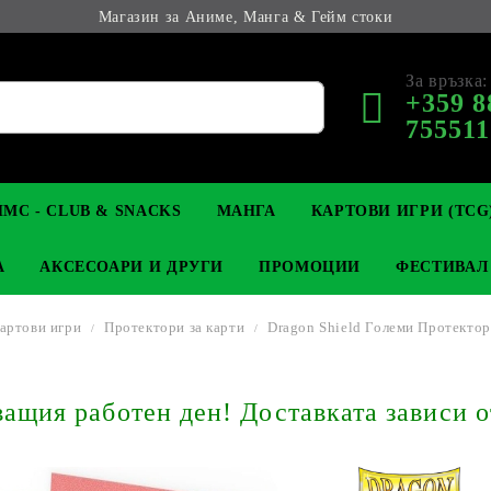
Магазин за Аниме, Манга & Гейм стоки
За връзка:
+359 8
755511
МС - CLUB & SNACKS
МАНГА
КАРТОВИ ИГРИ (TCG
А
АКСЕСОАРИ И ДРУГИ
ПРОМОЦИИ
ФЕСТИВАЛ
картови игри
Протектори за карти
Dragon Shield Големи Протектори
М КОЛЕКЦИОНЕРСКИ
OP
КЛЮЧОДЪРЖАТЕЛИ
MAGIC: THE GATHERING
YU-GI-OH! TCG
LIGHT NOVEL
АНИМЕ ФИГУРКИ
LORCANA 
З
щия работен ден! Доставката зависи о
И