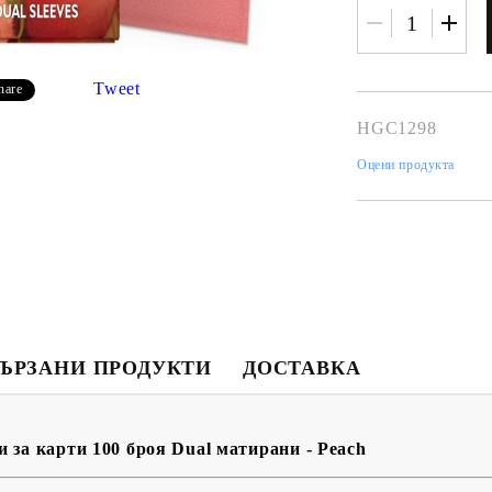
Tweet
hare
HGC1298
Оцени продукта
Моят профил
ЪРЗАНИ ПРОДУКТИ
ДОСТАВКА
Вход
Регистрация
 за карти 100 броя Dual матирани - Peach
USD
EUR
BGN
RON