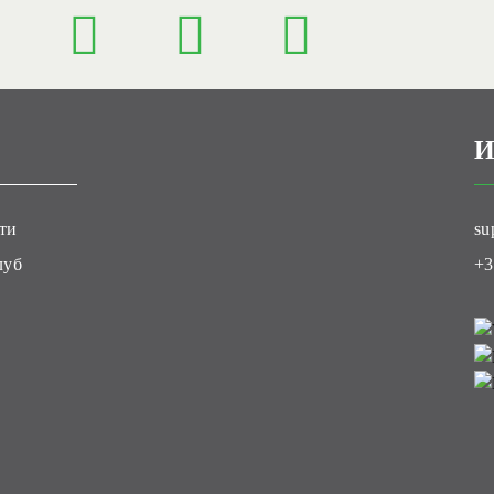
И
ти
su
луб
+3