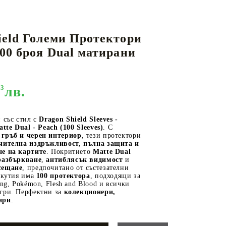
ield Големи Протектори
КАРТИ
РУГИ
GUNDAM CARD GAME
100 броя Dual матирани
RIFTBOUND: LEAGUE OF LEGENDS
TCG
33
лв.
 със стил с
Dragon Shield Sleeves -
tte Dual - Peach (100 Sleeves)
. С
 гръб и черен интериор
, тези протектори
чителна издръжливост, пълна защита и
е на картите
. Покритието
Matte Dual
разбъркване
,
антиблясък видимост
и
сещане
, предпочитано от състезателни
 кутия има
100 протектора
, подходящи за
ing, Pokémon, Flesh and Blood и всички
гри. Перфектни за
колекционери,
ири
.