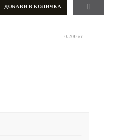
0.200
кг