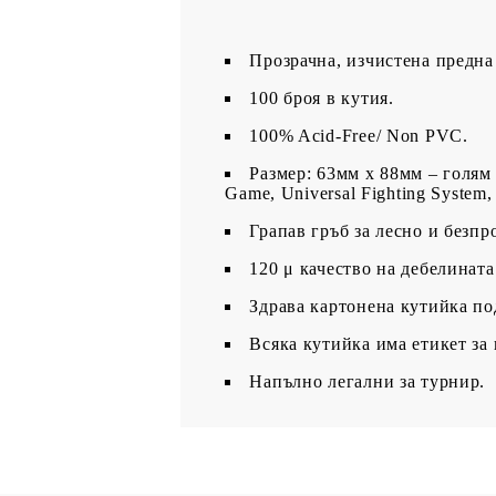
Прозрачна, изчистена предна 
100 броя в кутия.
100% Acid-Free/ Non PVC.
Размер: 63мм х 88мм – голям
Game, Universal Fighting System,
Грапав гръб за лесно и безпр
120 μ качество на дебелината
З
драва картонена кутийка по
Всяка кутийка има етикет за 
Напълно легални за турнир.