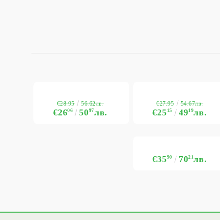
€28.95
€27.95
56.62лв.
54.67лв.
€26
06
50
97
лв.
€25
15
49
19
лв.
€35
90
70
21
лв.