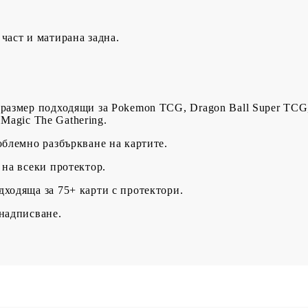
част и матирана задна.
BG
EN
RO
 размер подходящи за Pokemon TCG, Dragon Ball Super TCG
 Magic The Gathering.
облемно разбъркване на картите.
 на всеки протектор.
дходяща за 75+ карти с протектори.
надписване.​