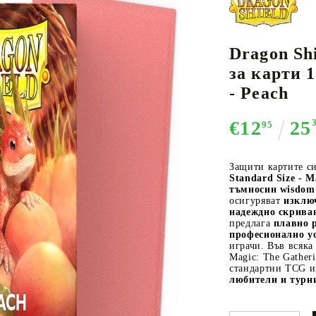
Dragon Sh
К-ПОП
АКСЕСОАРИ ЗА КАРТОВИ
НАСИПНИ 
Д
за карти 
CE CARD GAME
ИГРИ
LORCANA
- Peach
€12
25
95
Защити картите си
Standard Size - Ma
Кутии за съхранение
тъмносин wisdom
Протектори за карти
осигуряват
изклю
надеждно скриван
Подложки/Матове
предлага
плавно 
професионално у
Класьори за карти
играчи. Във всяка
Magic: The Gather
стандартни TCG и
любители и турн