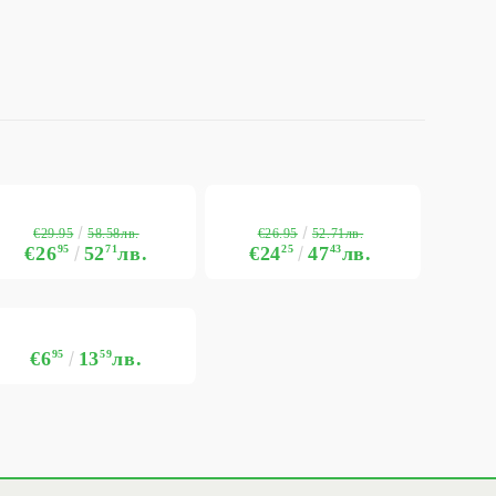
€29.95
€26.95
58.58лв.
52.71лв.
€26
95
52
71
лв.
€24
25
47
43
лв.
€6
95
13
59
лв.