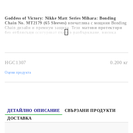
Goddess of Victory: Nikke Matt Series Mihara: Bonding
Chain No. MT2179 (65 Sleeves)
впечатлява с мощния Bonding
Chain дизайн и премиум защита. Тези
матови протектори
без отблясъци
осигуряват
гладко разбъркване
,
висока
издръжливост
и
ясен печат
, идеални за
фенове и
колекционери на Nikke
.
HGC1307
0.200
кг
Оцени продукта
ДЕТАЙЛНО ОПИСАНИЕ
СВЪРЗАНИ ПРОДУКТИ
ДОСТАВКА