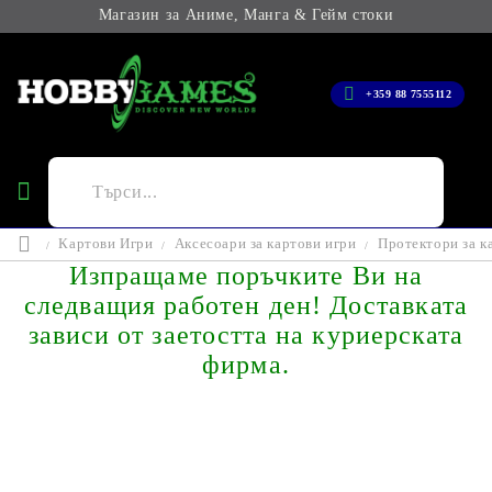
Магазин за Аниме, Манга & Гейм стоки
+359 88 7555112
Картови Игри
Аксесоари за картови игри
Протектори за к
Изпращаме поръчките Ви на
следващия работен ден! Доставката
зависи от заетостта на куриерската
фирма.