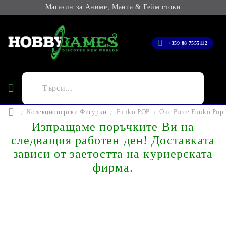
Магазин за Аниме, Манга & Гейм стоки
+359 88 7555112
Колекционерски Фигурки
Funko POP
One Piece Funko Pop 
Изпращаме поръчките Ви на
следващия работен ден! Доставката
зависи от заетостта на куриерската
фирма.