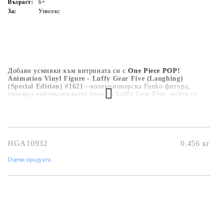
Възраст:
6+
За:
Унисекс
Добави усмивки към витрината си с
One Piece POP!
Animation Vinyl Figure - Luffy Gear Five (Laughing)
(Special Edition) #1621
—колекционерска Funko фигура,
улавяща емблематичната поза на Luffy Gear Five, който се
смее, с ярки детайли и изразителен дизайн.
Highlight характеристики:
Официална Funko POP!
Animation фигура
Luffy Gear Five (Laughing) Special
Edition
Премиум винил
Динамична, изразителна поза
Колекционерска window-box кутия
Чудесен подарък за One
HGA10932
0.456
кг
Piece фенове
Оцени продукта