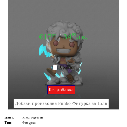
Колекционерска Фигурка - Luffy
Gear Five (Glows in the Dark)
(Special Edition) #2177
€17
34
95
лв.
87
Няма в наличност - Не важи за "Pre-Order" обяви
Сравни
Добави произволна Funko Фигурка:
Без добавка
Добави произволна Funko Фигурка за 15лв
Цвят:
Многоцветен
Тип:
Фигурка