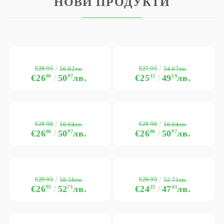
НОВИ ПРОДУКТИ
€28.95
€27.95
56.62лв.
54.67лв.
€26
06
50
97
лв.
€25
15
49
19
лв.
€28.96
€28.96
56.64лв.
56.64лв.
€26
06
50
97
лв.
€26
06
50
97
лв.
€29.95
€26.95
58.58лв.
52.71лв.
€26
95
52
71
лв.
€24
25
47
43
лв.