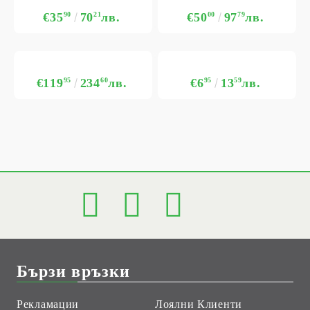
€35
90
70
21
лв.
€50
00
97
79
лв.
€119
95
234
60
лв.
€6
95
13
59
лв.
Бързи връзки
Рекламации
Лоялни Клиенти