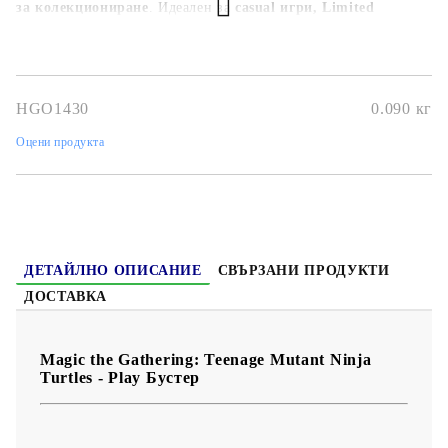
за колекциониране
. Идеален за
casual игри, Limited
събития или разширяване на MTG колекцията
, този Play
Booster предлага забавление и стратегия за всеки дуелист.
HGO1430
0.090
кг
Оцени продукта
ДЕТАЙЛНО ОПИСАНИЕ
СВЪРЗАНИ ПРОДУКТИ
ДОСТАВКА
Magic the Gathering: Teenage Mutant Ninja
Turtles - Play Бустер