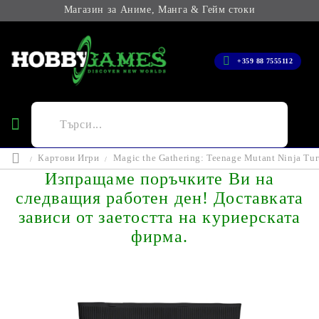
Магазин за Аниме, Манга & Гейм стоки
+359 88 7555112
Картови Игри
Magic the Gathering: Teenage Mutant Ninja Turt
Изпращаме поръчките Ви на
следващия работен ден! Доставката
зависи от заетостта на куриерската
фирма.