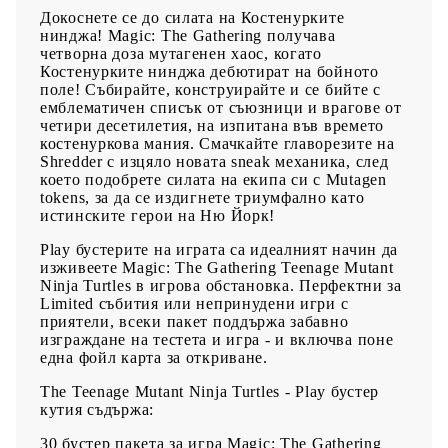
Докоснете се до силата на Костенурките
нинджа! Magic: The Gathering получава
четворна доза мутагенен хаос, когато
Костенурките нинджа дебютират на бойното
поле! Събирайте, конструирайте и се бийте с
емблематичен списък от съюзници и врагове от
четири десетилетия, на изпитана във времето
костенуркова мания. Смачкайте главорезите на
Shredder с изцяло новата sneak механика, след
което подобрете силата на екипа си с Mutagen
tokens, за да се издигнете триумфално като
истинските герои на Ню Йорк!
Play бустерите на играта са идеалният начин да
изживеете Magic: The Gathering Teenage Mutant
Ninja Turtles в игрова обстановка. Перфектни за
Limited събития или непринудени игри с
приятели, всеки пакет поддържа забавно
изграждане на тестета и игра - и включва поне
една фойл карта за откриване.
The Teenage Mutant Ninja Turtles - Play бустер
кутия съдържа:
30 бустер пакета за игра Magic: The Gathering