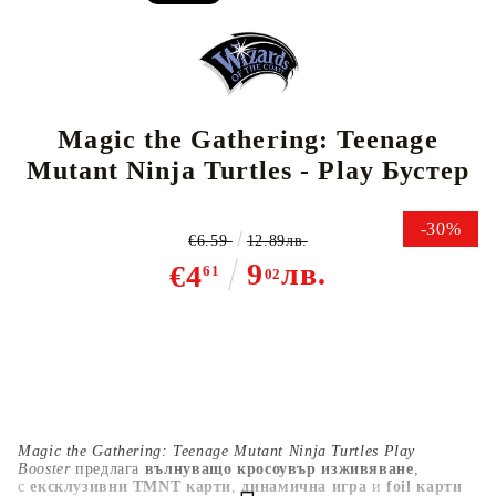
Magic the Gathering: Teenage
Mutant Ninja Turtles - Play Бустер
-30%
€6.59
12.89лв.
9
лв.
€4
61
02
Magic the Gathering: Teenage Mutant Ninja Turtles Play
Booster
предлага
вълнуващо кросоувър изживяване
,
с
ексклузивни TMNT карти
,
динамична игра
и
foil карти