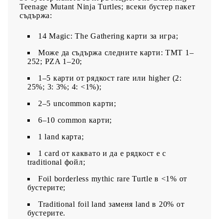
Teenage Mutant Ninja Turtles; всеки бустер пакет
съдържа:
14 Magic: The Gathering карти за игра;
Може да съдържа следните карти: TMT 1–
252; PZA 1–20;
1–5 карти от рядкост rare или higher (2:
25%; 3: 3%; 4: <1%);
2–5 uncommon карти;
6–10 common карти;
1 land карта;
1 card от каквато и да е рядкост е с
traditional фойл;
Foil borderless mythic rare Turtle в <1% от
бустерите;
Traditional foil land заменя land в 20% от
бустерите.