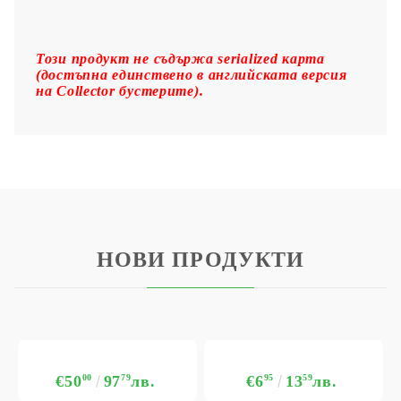
Този продукт не съдържа serialized карта
(достъпна единствено в английската версия
на Collector бустерите).
НОВИ ПРОДУКТИ
€50
00
97
79
лв.
€6
95
13
59
лв.