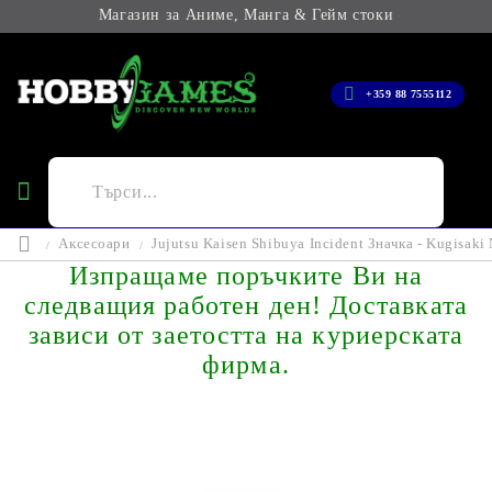
Магазин за Аниме, Манга & Гейм стоки
+359 88 7555112
Аксесоари
Jujutsu Kaisen Shibuya Incident Значкa - Kugisaki N
Изпращаме поръчките Ви на
следващия работен ден! Доставката
зависи от заетостта на куриерската
фирма.