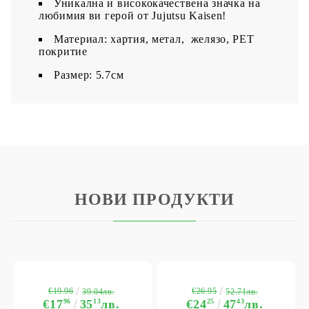
Уникална и висококачествена значка на
любимия ви герой от Jujutsu Kaisen!
Материал: хартия, метал, желязо, PET
покритие
​Размер: 5.7см
НОВИ ПРОДУКТИ
€19.96
€26.95
39.04лв.
52.71лв.
€17
96
35
13
лв.
€24
25
47
43
лв.