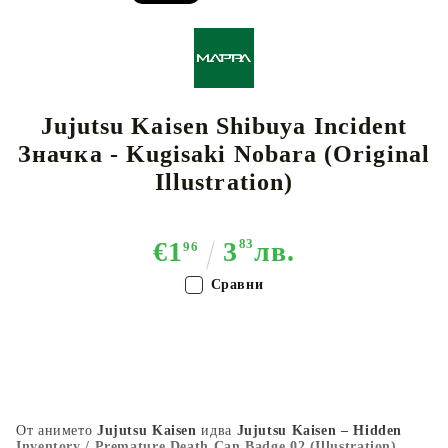
Jujutsu Kaisen Shibuya Incident
Значкa - Kugisaki Nobara (Original
Illustration)
€1
3
83
лв.
96
Сравни
От анимето
Jujutsu Kaisen
идва
Jujutsu Kaisen – Hidden
Inventory / Premature Death Can Badge 02 (Illustration)
,