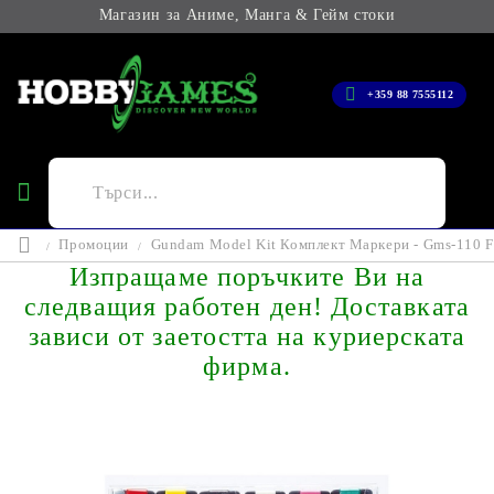
Магазин за Аниме, Манга & Гейм стоки
+359 88 7555112
Промоции
Gundam Model Kit Комплект Маркери - Gms-110 F
Изпращаме поръчките Ви на
следващия работен ден! Доставката
зависи от заетостта на куриерската
фирма.