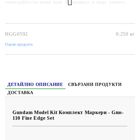
точна работа по тесни зони. Подходящ е за лица, verniers,
очи и други фини елементи, което го прави отличен избор
както за начинаещи, така и за по-опитни хоби ентусиасти.
комплект от 6 fine edge marker-а
подходящ за малки и
фини детайли
идеален за Gundam и Gunpla модели
удобен
избор за хоби и подарък
HGG0592
0.250
кг
Оцени продукта
ДЕТАЙЛНО ОПИСАНИЕ
СВЪРЗАНИ ПРОДУКТИ
ДОСТАВКА
Gundam Model Kit Комплект Маркери - Gms-
110 Fine Edge Set