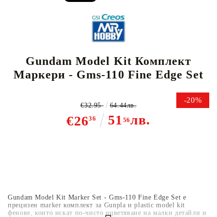
Gundam Model Kit Комплект
Маркери - Gms-110 Fine Edge Set
-20%
€32.95
64.44лв.
51
лв.
€26
36
56
Gundam Model Kit Marker Set - Gms-110 Fine Edge Set е
прецизен marker комплект за Gunpla и plastic model kit
фенове, които искат по-чисто оцветяване на малки детайли и