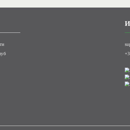
И
ти
su
луб
+3