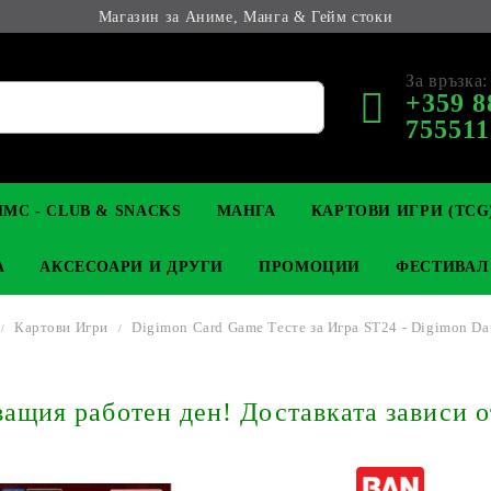
Магазин за Аниме, Манга & Гейм стоки
За връзка:
+359 8
755511
МС - CLUB & SNACKS
МАНГА
КАРТОВИ ИГРИ (TCG
А
АКСЕСОАРИ И ДРУГИ
ПРОМОЦИИ
ФЕСТИВАЛ
Картови Игри
Digimon Card Game Тесте за Игра ST24 - Digimon Da
М КОЛЕКЦИОНЕРСКИ
OP
КЛЮЧОДЪРЖАТЕЛИ
MAGIC: THE GATHERING
YU-GI-OH! TCG
LIGHT NOVEL
АНИМЕ ФИГУРКИ
LORCANA 
З
щия работен ден! Доставката зависи о
И