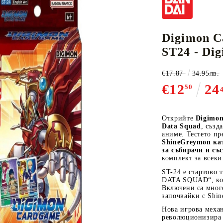
Digimon C
К-ПОП
АКСЕСОАРИ ЗА КАРТОВИ
НАСИПНИ 
Д
ST24 - Di
CE CARD GAME
ИГРИ
LORCANA
€17.87
34.95лв.
€12
24
50
Открийте
Digimon
Data Squad
, създ
Кутии за съхранение
аниме. Тестето пр
Протектори за карти
ShineGreymon ка
за събирачи и съ
Подложки/Матове
комплект за всеки
Класьори за карти
ST-24 е стартово 
DATA SQUAD“, кое
Включени са мног
започвайки с Shi
Нова игрова механи
революционизира 