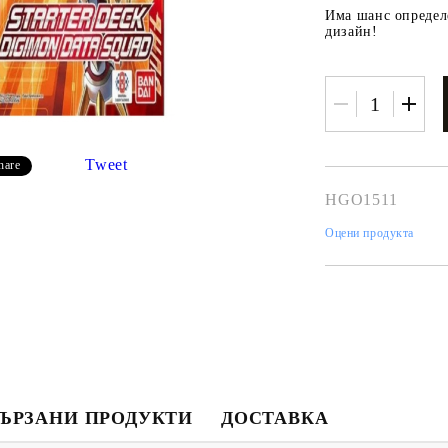
Има шанс определе
дизайн!
Tweet
hare
HGO1511
Оцени продукта
Моят профил
Вход
Регистрация
USD
EUR
BGN
RON
ЪРЗАНИ ПРОДУКТИ
ДОСТАВКА