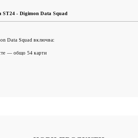
BG
EN
RO
а ST24 - Digimon Data Squad
mon Data Squad включва:
сте — общо 54 карти