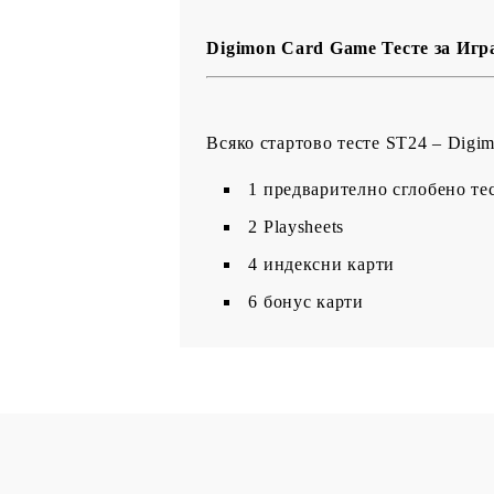
Digimon Card Game Тесте за Игр
Всяко стартово тесте ST24 – Digi
1 предварително сглобено те
2 Playsheets
4 индексни карти
6 бонус карти