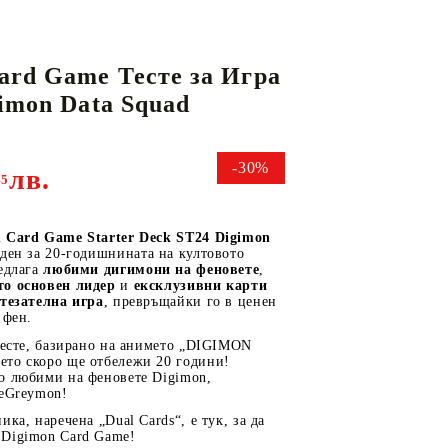
ard Game Тесте за Игра
КАРТИ
РУГИ
GUNDAM CARD GAME
gimon Data Squad
RIFTBOUND: LEAGUE OF LEGENDS
TCG
-30%
лв.
45
 Card Game Starter Deck ST24 Digimon
аден за 20-годишнината на култовото
едлага
любими дигимони на феновете
,
то основен лидер
и
ексклузивни карти
стезателна игра
, превръщайки го в ценен
 фен.
тесте, базирано на анимето „DIGIMON
то скоро ще отбележи 20 години!
о любими на феновете Digimon,
neGreymon!
ка, наречена „Dual Cards“, е тук, за да
Digimon Card Game!