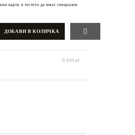
ни карти в тестето да имат специален
0.450
кг