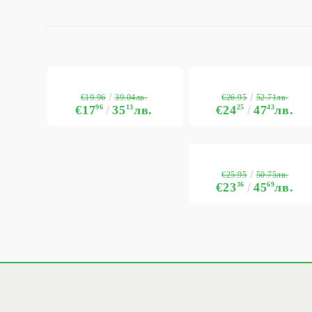
€19.96
€26.95
39.04лв.
52.71лв.
€17
96
35
13
лв.
€24
25
47
43
лв.
€25.95
50.75лв.
€23
36
45
69
лв.