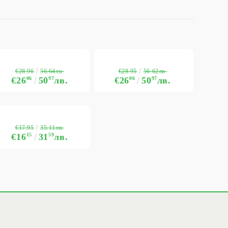
€28.96
€28.95
56.64лв.
56.62лв.
€26
06
50
97
лв.
€26
06
50
97
лв.
€17.95
35.11лв.
€16
15
31
59
лв.