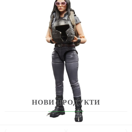
алтернативни глава и ръце, за да я
изложите със или без нокти и слънчеви очила
15 сантиметровата мащаб на екшън фигурките
на Hasbro Marvel ги прави чудесни за показване
в колекциите на феновете. Преосмислете сцени,
вдъхновени от филми, на вашия рафт с екшън
фигурки на Marvel Legends и колекционерски
предмети на Marvel.
НОВИ ПРОДУКТИ