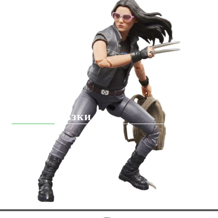
Бързи връзки
Рекламации
Лоялни Клиенти
За Нас
Хоби Геймс Клуб
Чести Въпроси
Контакт
Общи условия
Преордър