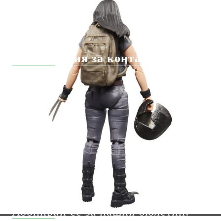
Доставка
Вземи на изплащане
Информация за контакт
support@hobbygamesbg.com
+359 88 7555112
Абонирай се за нашия бюлетин: