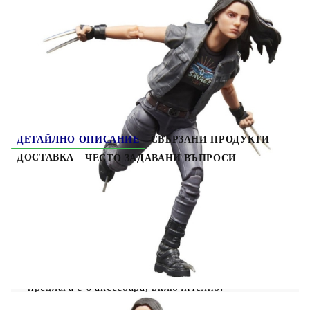
HGA11455
0.269
кг
Оцени продукта
ДЕТАЙЛНО ОПИСАНИЕ
СВЪРЗАНИ ПРОДУКТИ
ДОСТАВКА
ЧЕСТО ЗАДАВАНИ ВЪПРОСИ
Deadpool & Wolverine Marvel Legends Екшън
Фигурка - X.23
Този комплект екшън фигурки на Marvel се
предлага с 6 аксесоара, включително: